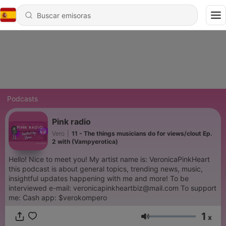
Podcasts
Pink radio
Vero
|
11 - The things musicians do for views/clout Ep.
2 with (Vampyerotica)
Hello! Nice to meet you! My artist name is: VeronicaPinkHeart
this podcast is about general topics, trending news, music,
insightful updates happening with me and more! To be
interviewed e-mail: veronicapinkheartbiz@mail.com To support
me: Cash app: $verokompero
1
x
Volumen