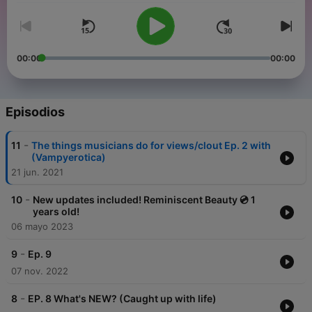
00:00
00:00
Episodios
-
11
The things musicians do for views/clout Ep. 2 with
(Vampyerotica)
21 jun. 2021
-
10
New updates included! Reminiscent Beauty 💿 1
years old!
06 mayo 2023
-
9
Ep. 9
07 nov. 2022
-
8
EP. 8 What's NEW? (Caught up with life)