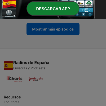
-
3084
Trump, Irán y la OTAN: el conflicto que pone a
España en el punto de mira
DESCARGAR APP
09 jul. 2026
Mostrar más episodios
Radios de España
Emisoras y Podcasts
Recursos
Locutores