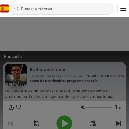
Podcasts
Radiocable.com
Fernando Berlín - radiocable.com
|
3088 - Un último café
antes de septiembre: programa especial
La Cafetera es un podcast diario que se emite desde un
domicilio particular y al que acuden políticos y creadores.
1
x
Volumen