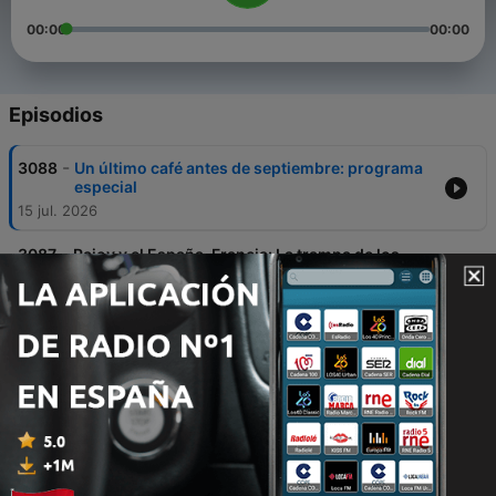
00:00
00:00
Episodios
-
3088
Un último café antes de septiembre: programa
especial
15 jul. 2026
-
3087
Rajoy y el España-Francia: La trampa de los
«franceses de verdad»
14 jul. 2026
-
3086
Incendio de Almería: ¿Qué ocurrió antes de que
empezara el fuego?
13 jul. 2026
-
3085
Política española: Mientras todos miraban un
escándalo… desaparecían estos otros
10 jul. 2026