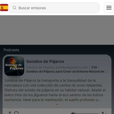
Podcasts
Sonidos de Pájaros
Sonidos de Pájaros / sonidosdepajaros.com
|
310 -
Sonidos de Pájaros para Crear un Entorno Natural de
Relajación
Sonidos de Pájaros te transporta a la tranquilidad de la
naturaleza con una colección de cantos de aves relajantes.
Disfruta del sonido de pájaros en su hábitat natural, desde el
dulce trino de los jilgueros hasta el eco sereno de los búhos
nocturnos. Ideal para la meditación, el sueño profundo o
simplemente para disfrutar de un ambiente natural en
cualquier momento del día.
1