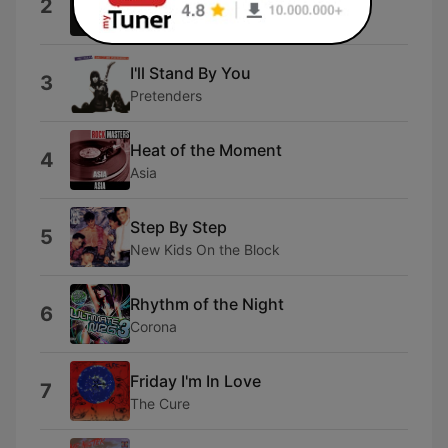
2
Marillion
I'll Stand By You
3
Pretenders
Heat of the Moment
4
Asia
Step By Step
5
New Kids On the Block
Rhythm of the Night
6
Corona
Friday I'm In Love
7
The Cure