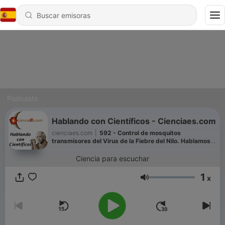
Podcasts
Hablando con Científicos - Cienciaes.com
cienciaes.com
|
592 - Control de mosquitos
transmisores del Virus de la Fiebre del Nilo. Hablamos
con Rubén Bueno
Ciencia para escuchar
1
x
Volumen