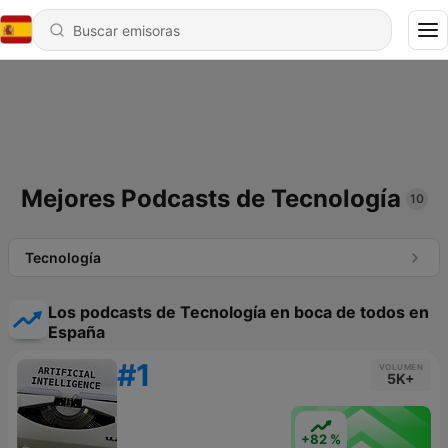
Mejores Podcasts de Tecnología
10
Tecnología
Los podcasts de Tecnología en boca de todos en
España
#1
VOLUMEN
5K+
+82 %