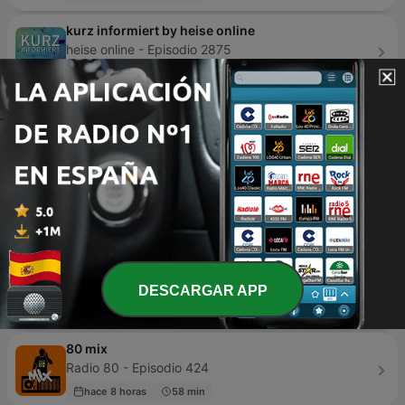
kurz informiert by heise online
heise online - Episodio 2875
hace 17 horas
3 min
Inteligencia Artificial
Pocho Costa - Episodio 215
hace 13 horas
Radio Marca Barcelona 89.1 FM
Radio Marca Barcelona 89.1 Fm - Episodio 60
hace 1 semana
60 min
Cafe con Victor
Victor Abarca - Episodio 168
DESCARGAR APP
28 abr. 2024
55 min
80 mix
Radio 80 - Episodio 424
hace 8 horas
58 min