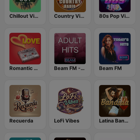
Chillout Vibes
Country Vibes
80s Pop Vibes
Romantic Vibes
Beam FM - Adult Hits
Beam FM
Recuerda
LoFi Vibes
Latina Bandida!