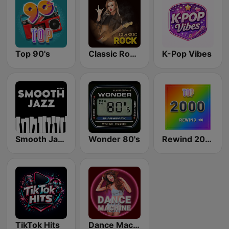
Top 90's
Classic Rock Station
K-Pop Vibes
Smooth Jazz - Groov
Wonder 80's
Rewind 2000's
TikTok Hits
Dance Machine