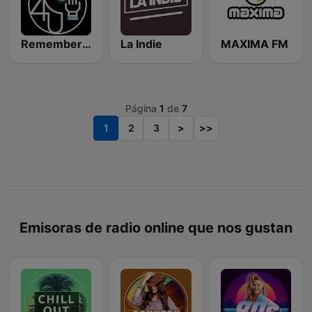
Remember 4 U
La Indie
MAXIMA FM
Página
1
de
7
1
2
3
>
>>
Emisoras de radio online que nos gustan