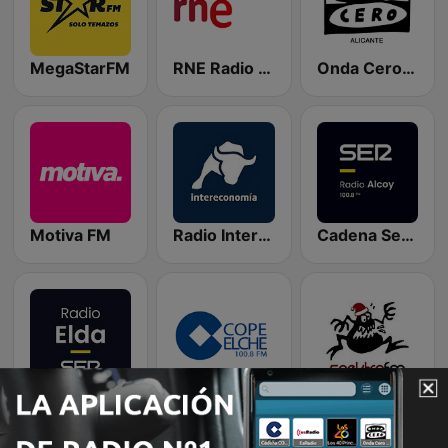
MegaStarFM
RNE Radio Clásica
Onda Cero Alicante
Motiva FM
Radio Intereconomía
Cadena Ser (Alcoy)
Radio Elda SER
Cadena COPE Elche
Spektra FM