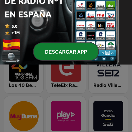
esRadio Valencia
Remember Vip Dance
Cadena Nostalgia
DESCARGAR APP
Los 40 Benidorm
TeleElx Radio Marca
Radio Villena SER