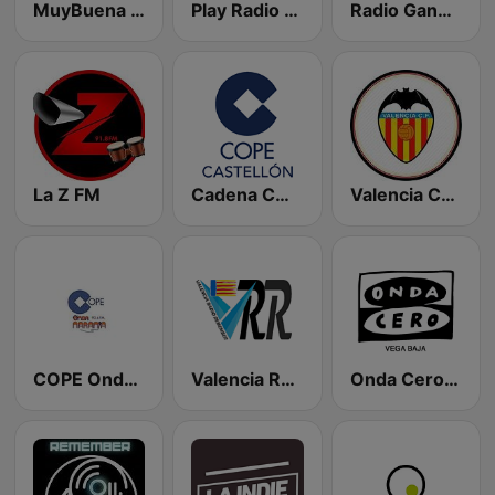
MuyBuena - Alicante
Play Radio Valencia
Radio Gandia SER
La Z FM
Cadena COPE Castellón
Valencia CF Radio
COPE Onda Naranja
Valencia Radio Remember
Onda Cero Vega Baja