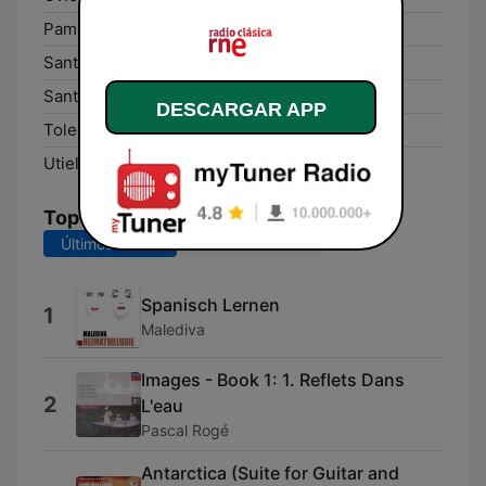
Pamplona:
97.1 FM
Santa Cruz de Tenerife:
102.1 FM
Santiago de Compostela:
98.1 FM
DESCARGAR APP
Toledo:
103.9 FM
Utiel:
96.6 FM
Top Canciones
Últimos 7 días
Últimos 30 días
Spanisch Lernen
1
Malediva
Images - Book 1: 1. Reflets Dans
2
L'eau
Pascal Rogé
Antarctica (Suite for Guitar and