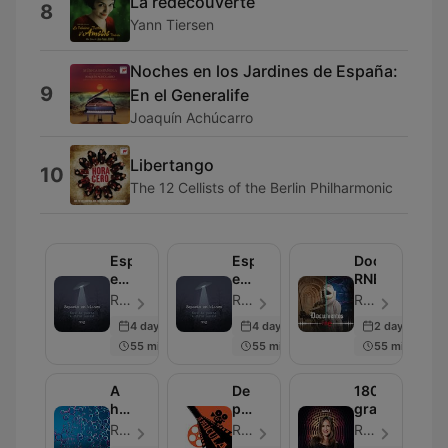
La redécouverte
8
Yann Tiersen
Noches en los Jardines de España:
9
En el Generalife
Joaquín Achúcarro
Libertango
10
The 12 Cellists of the Berlin Philharmonic
Espacio
Espacio
Documentos
en
en
RNE
blanco
blanco
Radio Nacional - Episodio 20
Radio Nacional - Episodio 20
Radio Nacional - Episodio 21
4 days ago
4 days ago
2 days ago
55 min
55 min
55 min
A
De
180
hombros
película
grados
de
-
Radio 5 - Episodio 21
Radio Nacional - Episodio 20
Radio 3 - Episodio 23
gigantes
RNE