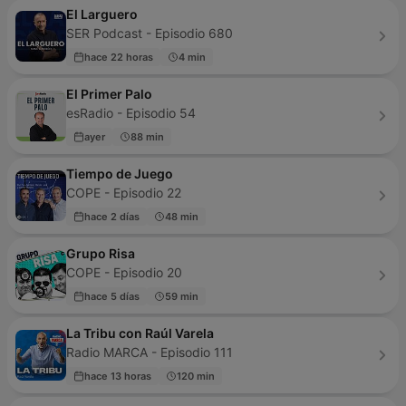
El Larguero
SER Podcast - Episodio 680
hace 22 horas
4 min
El Primer Palo
esRadio - Episodio 54
ayer
88 min
Tiempo de Juego
COPE - Episodio 22
hace 2 días
48 min
Grupo Risa
COPE - Episodio 20
hace 5 días
59 min
La Tribu con Raúl Varela
Radio MARCA - Episodio 111
hace 13 horas
120 min