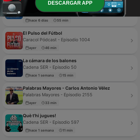
DESCARGAR APP
MARCA
Radio MARCA - Episodio 100
hace 6 días
55 min
El Pulso del Fútbol
Caracol Pódcast - Episodio 1004
ayer
46 min
La cámara de los balones
Cadena SER - Episodio 50
hace 1 semana
15 min
Palabras Mayores - Carlos Antonio Vélez
Palabras Mayores - Episodio 2155
ayer
33 min
Què t'hi jugues!
Cadena SER - Episodio 597
hace 1 semana
11 min