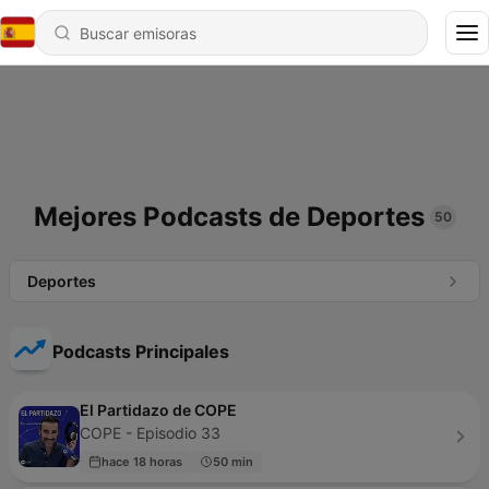
Mejores Podcasts de Deportes
50
Deportes
Podcasts Principales
El Partidazo de COPE
COPE - Episodio 33
hace 18 horas
50 min