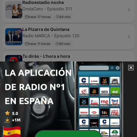
Radioestadio noche
OndaCero - Episodio 311
hace 17 horas
84 min
La Pizarra de Quintana
Radio MARCA - Episodio 120
hace 11 horas
60 min
Tu diràs - L'hora a hora
RAC1 - Episodio 108
ayer
60 min
DESPIERTA San Francisco con David Sánchez
Radio MARCA - Episodio 100
hace 6 días
57 min
Deportes COPE
COPE - Episodio 29
hace 23 horas
30 min
Marca Coches - Podcast sobre COCHES de Radio