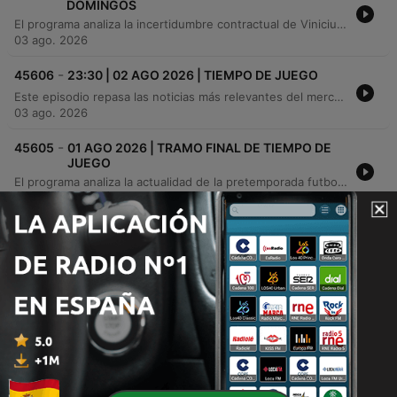
DOMINGOS
El programa analiza la incertidumbre contractual de Vinicius Jr. con el Real Madrid, evaluando su valor económico, las posibles ofertas del Arsenal y cómo su renovación afectará a otros movimientos en la plantilla como el fichaje de Diomandé. También se debate la crisis institucional y de infraestructuras en el Rayo Vallecano debido al estado de su estadio. Asimismo, se trata la situación de Julián Álvarez en el Atlético de Madrid y el interés del FC Barcelona por su contratación, comparando las estrategias de ambos clubes. El episodio concluye con preguntas de los oyentes sobre fichajes y una entrevista con el atleta Adrián Blázquez sobre su preparación para el Campeonato de Europa.
03 ago. 2026
-
45606
23:30 | 02 AGO 2026 | TIEMPO DE JUEGO
Este episodio repasa las noticias más relevantes del mercado de fichajes y la actualidad deportiva, analizando la situación de Vinicius en el Real Madrid, los movimientos del FC Barcelona por Julián Álvarez y la postura del Atlético de Madrid. También se informa sobre la crisis y protestas de la afición del Rayo Vallecano ante la posible pérdida de su estadio. En el ámbito del tenis, se analiza el ascenso meteórico de Rafa Jodar y su impacto en el circuito profesional, comparando su trayectoria con la de Alcaraz y Nadal. Finalmente, se discute el estado físico de Carlos Alcaraz tras su lesión de muñeca y sus expectativas para los próximos torneos.
03 ago. 2026
-
45605
01 AGO 2026 | TRAMO FINAL DE TIEMPO DE
JUEGO
El programa analiza la actualidad de la pretemporada futbolística, con un enfoque especial en el Real Madrid bajo el mando de Mourinho y las novedades del Atlético de Madrid. Se debaten los movimientos del mercado, incluyendo el futuro de jugadores como Julián Álvarez, Ferran Torres y las negociaciones por Rodri. Además, se repasa la situación de otros clubes como el Deportivo de La Coruña y la crisis en el Valencia CF. El episodio concluye con noticias de otros deportes, destacando el ascenso meteórico del tenista Rafa Jodar y una entrevista sobre el crecimiento del flag football en España.
02 ago. 2026
-
45604
3ª PARTE | 01 AGO 2026 | TIEMPO DE JUEGO
El programa analiza la actualidad de varios clubes de fútbol, centrándose en las sensaciones del Deportivo de La Coruña en su pretemporada y la situación de incertidumbre en el Valencia CF. También se destaca el ascenso meteórico del tenista Rafa Jodar en el ranking ATP. Asimismo, se presenta una entrevista con la jugadora de flag fútbol Olga Sotillo sobre el crecimiento de este deporte en España, su próxima participación en el Mundial y las posibilidades de su inclusión en los Juegos Olímpicos.
02 ago. 2026
Mostrar más episodios