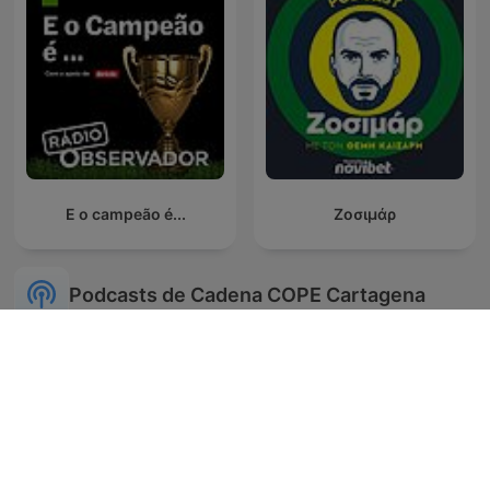
E o campeão é...
Ζοσιμάρ
Podcasts de Cadena COPE Cartagena