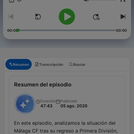
x
Volumen
00:00
00:00
Resumen
Transcripción
Buscar
Resumen del episodio
Duración
Publicado
47:43
05 ago. 2026
En este episodio, analizamos la situación del
Málaga CF tras su regreso a Primera División,