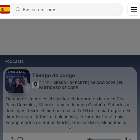
Podcasts
Tiempo de Juego
COPE
|
45609 - 3ª PARTE | 04 AGO 2026 | EL
PARTIDAZO DE COPE
Tiempo de Juego es el sonido del deporte en la radio: Con
Paco González, Manolo Lama y Juanma Castaño. Sábados y
domingos desde el mediodía hasta la 1H de la madrugada. En
directo, con el fútbol, el baloncesto, la Fórmula 1 y el tenis.
Acompañados de Rubén Martín, Gonzalo Miró, Morientes o
Santi Cañizares.
1