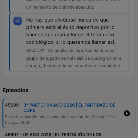
un momento de dominio absoluto.
No hay que olvidarse nunca de que
primero está el éxito deportivo por lo
buenos que eran y luego el fenómeno
sociológico, si lo queremos llamar así.
00:41:37 · Se analiza la importancia de este
grupo de jugadores más allá de sus logros en el
campo, destacando su impacto en la sociedad.
Episodios
-
45609
3ª PARTE | 04 AGO 2026 | EL PARTIDAZO DE
COPE
En este episodio, analizamos la situación del Málaga CF tras su regreso a Primera División, evaluando su estrategia basada en canteranos y los riesgos de perder piezas clave ante el mercado externo. También repasamos la actualidad de fichajes internacionales, con especial atención a las negociaciones de Deco en Madrid. Asimismo, realizamos un recorrido histórico por la mítica 'Quinta del Buitre' del Real Madrid. A través de la entrevista con Roberto Palomar, recordamos el auge, la identidad madridista y el impacto sociológico de figuras como Emilio Butragueño, Michel y Martín Vázquez.
05 ago. 2026
-
45607
02 AGO 2026 | EL TERTULIÓN DE LOS