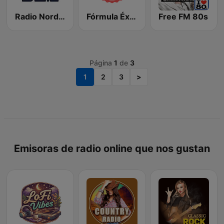
Radio Nordés SER
Fórmula Éxitos MP
Free FM 80s
Página
1
de
3
1
2
3
>
Emisoras de radio online que nos gustan