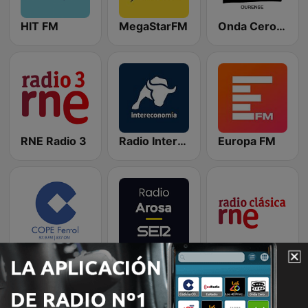
HIT FM
MegaStarFM
Onda Cero Ourense
RNE Radio 3
Radio Intereconomía
Europa FM
Cadena COPE Ferrol
Radio Arosa SER
RNE Radio Clásica