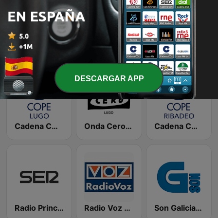
Radio María España
Radio Municipal de Tui
Cadena COPE Más Coruña
DESCARGAR APP
Cadena COPE Lugo
Onda Cero Lugo
Cadena COPE Ribadeo
Radio Principal Monforte SER
Radio Voz Santiago
Son Galicia Radio