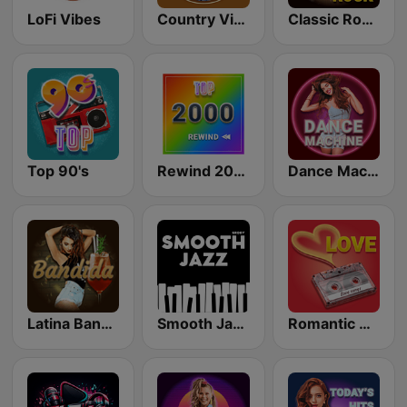
LoFi Vibes
Country Vibes
Classic Rock Station
Top 90's
Rewind 2000's
Dance Machine
Latina Bandida!
Smooth Jazz - Groov
Romantic Vibes