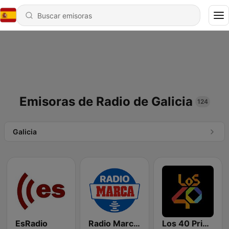
Emisoras de Radio de Galicia
124
Galicia
EsRadio
Radio Marca Nacional
Los 40 Principales