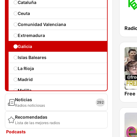
Cataluña
Ceuta
Comunidad Valenciana
Radi
Extremadura
Galicia
Islas Baleares
La Rioja
Madrid
Melilla
Free
Noticias
Navarra
292
Radios noticiosas
País Vasco
Recomendadas
Lista de las mejores radios
Región de Murcia
Podcasts