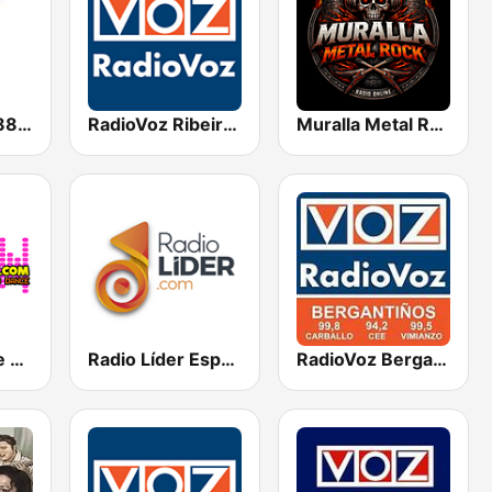
Radio 8 Vigo 88.1 FM
RadioVoz Ribeira Sacra
Muralla Metal Rock
Cadena Dance Spain
Radio Líder España
RadioVoz Bergantiños