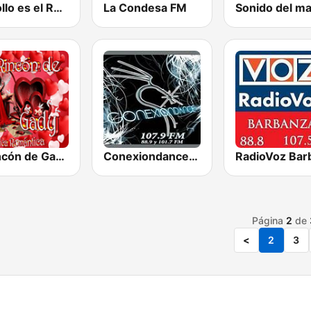
Mi Rollo es el Rock Radio
La Condesa FM
Sonido del ma
El Rincón de Gady
Conexiondance Radio
Página
2
de
<
2
3