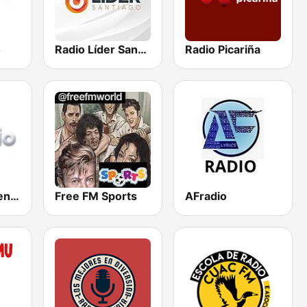
o
Radio Líder Santiago
Radio Picariña
SiRadio - Ourense
Free FM Sports
AFradio