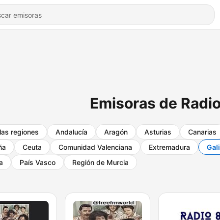
Emisoras de Radio
las regiones
Andalucía
Aragón
Asturias
Canarias
ña
Ceuta
Comunidad Valenciana
Extremadura
Gali
a
País Vasco
Región de Murcia