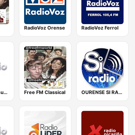
RadioVoz Orense
RadioVoz Ferrol
SiRadio - Comunidade Galega
Free FM Classical
OURENSE SI RADIO