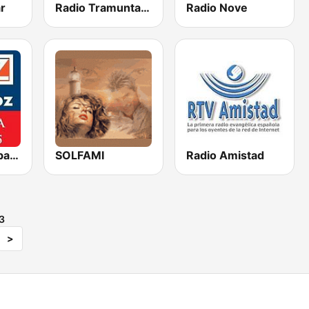
r
Radio Tramuntana
Radio Nove
RadioVoz Barbanza
SOLFAMI
Radio Amistad
3
>