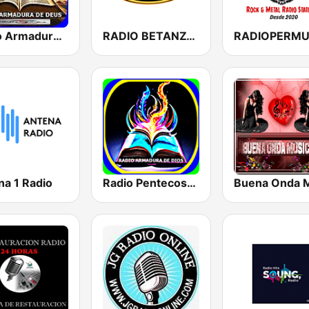
Radio Armadura de Deus
RADIO BETANZOS
RADIOPERM
na 1 Radio
Radio Pentecostal La Armadura de Dios