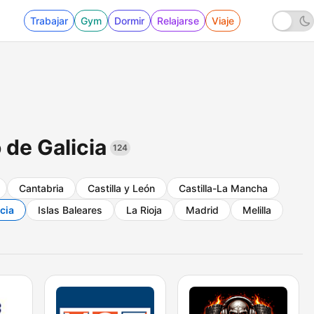
Trabajar
Gym
Dormir
Relajarse
Viaje
 de Galicia
124
Cantabria
Castilla y León
Castilla-La Mancha
cia
Islas Baleares
La Rioja
Madrid
Melilla