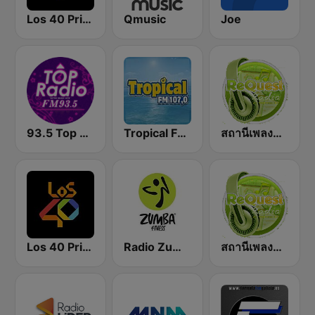
Los 40 Principales
Qmusic
Joe
93.5 Top Radio FM
Tropical FM Marbella 107.0
สถานีเพลงลูกทุ่ง Request Radio Country Music
Los 40 Principales
Radio Zumba
สถานีเพลงสากล Request Radio International Music