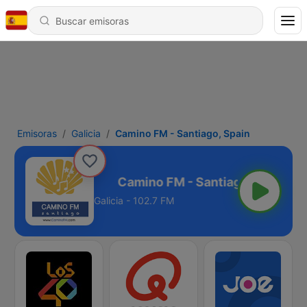
Emisoras
Galicia
Camino FM - Santiago, Spain
ntiago, Spain
Galicia - 102.7 FM