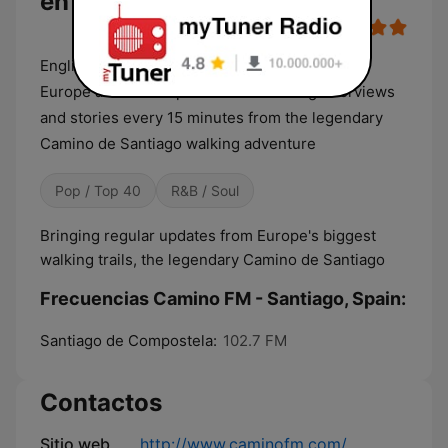
en directo
English language hit music from Spain, UK and
Europe and news updates and amazing interviews
and stories every 15 minutes from the legendary
Camino de Santiago walking adventure
Pop / Top 40
R&B / Soul
Bringing regular updates from Europe's biggest
walking trails, the legendary Camino de Santiago
Frecuencias Camino FM - Santiago, Spain:
Santiago de Compostela:
102.7 FM
Contactos
Sitio web
http://www.caminofm.com/