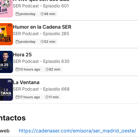
SER Podcast - Episodio 601
yesterday
48 min
Humor en la Cadena SER
SER Podcast - Episodio 285
yesterday
52 min
Hora 25
SER Podcast - Episodio 630
13 hours ago
82 min
La Ventana
SER Podcast - Episodio 668
17 hours ago
11 min
ntactos
 web
https://cadenaser.com/emisora/ser_madrid_oeste/