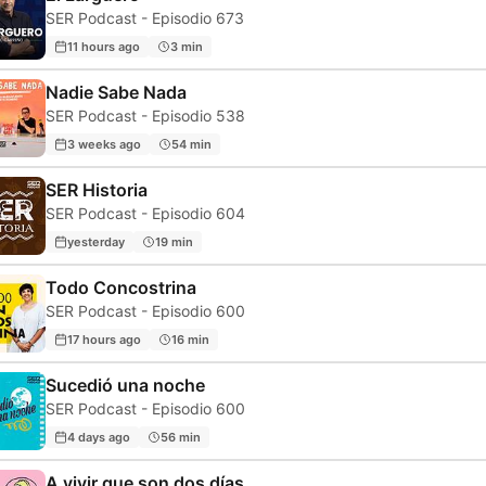
SER Podcast - Episodio 673
11 hours ago
3 min
Nadie Sabe Nada
SER Podcast - Episodio 538
3 weeks ago
54 min
SER Historia
SER Podcast - Episodio 604
yesterday
19 min
Todo Concostrina
SER Podcast - Episodio 600
17 hours ago
16 min
Sucedió una noche
SER Podcast - Episodio 600
4 days ago
56 min
A vivir que son dos días