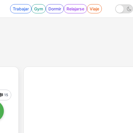
Trabajar
Gym
Dormir
Relajarse
Viaje
15