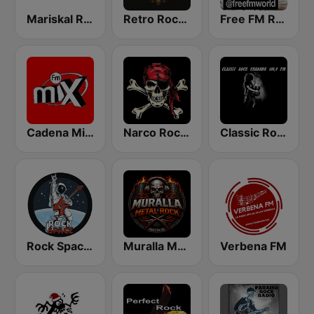
Mariskal Rock
Retro Rock Revival
Free FM Rock
Cadena Mix FM
Narco Rock Metal
Classic Rock Granada
Rock Space Radio
Muralla Metal Rock
Verbena FM