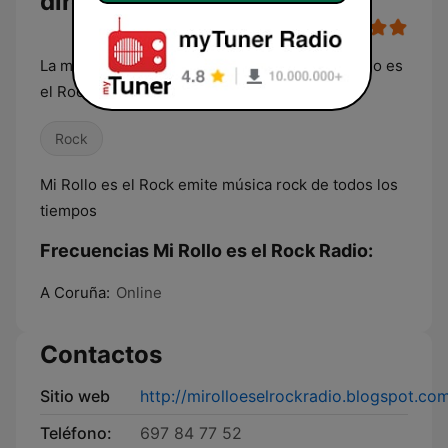
directo
La mejor música Rock la encontraras en Mi Rollo es
el Rock Radio
Rock
Mi Rollo es el Rock emite música rock de todos los
tiempos
Frecuencias Mi Rollo es el Rock Radio:
A Coruña:
Online
Contactos
Sitio web
http://mirolloeselrockradio.blogspot.co
Teléfono:
697 84 77 52