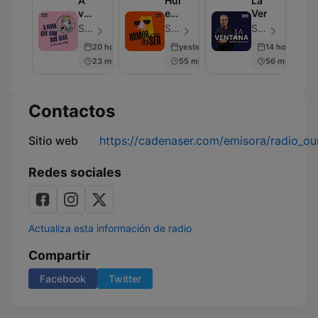
A
Humor
La
vivir
en
Ventana
que
la
SER Podcast - Episodio 616
SER Podcast - Episodio 288
SER Podcast - Episodio 684
son
Cadena
20 hours ago
yesterday
14 hours ago
dos
SER
23 min
55 min
56 min
días
Contactos
Sitio web
https://cadenaser.com/emisora/radio_ou
Redes sociales
Actualiza esta información de radio
Compartir
Facebook
Twitter