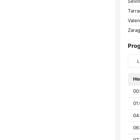
Sevill
Tarra
Valen
Zarag
Pro
L
Ho
00:
01:
04
06:
07: