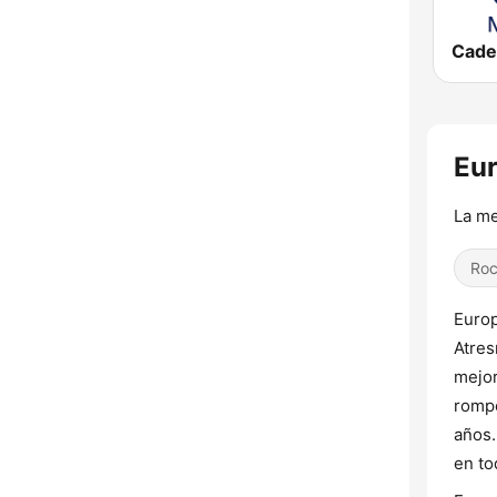
Eur
La me
Ro
Europ
Atres
mejor
rompe
años.
en to