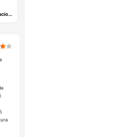
RNE Radio Nacional
s
de
l
5
tura