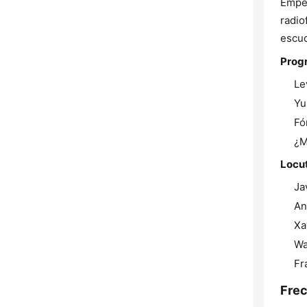
Empez
radio
escuc
Prog
Le
Yu
Fó
¿M
Locu
Ja
An
Xa
Wa
Fr
Frec