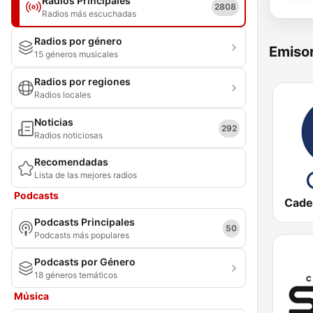
Radios Principales
2808
Radios más escuchadas
Radios por género
Emisor
15 géneros musicales
Radios por regiones
Radios locales
Noticias
292
Radios noticiosas
Recomendadas
Lista de las mejores radios
Podcasts
Cade
Podcasts Principales
50
Podcasts más populares
Podcasts por Género
18 géneros temáticos
Música