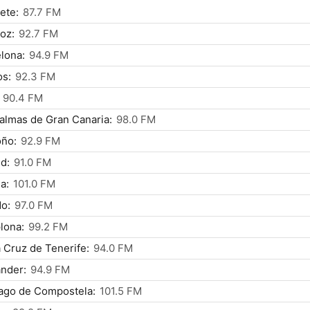
ete:
87.7 FM
oz:
92.7 FM
lona:
94.9 FM
os:
92.3 FM
90.4 FM
almas de Gran Canaria:
98.0 FM
oño:
92.9 FM
d:
91.0 FM
a:
101.0 FM
o:
97.0 FM
lona:
99.2 FM
 Cruz de Tenerife:
94.0 FM
nder:
94.9 FM
ago de Compostela:
101.5 FM