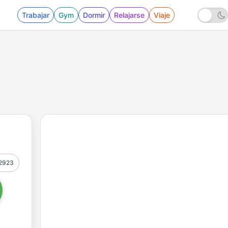
Trabajar
Gym
Dormir
Relajarse
Viaje
2923