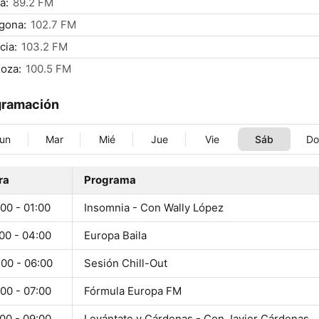
a:
89.2 FM
gona:
102.7 FM
cia:
103.2 FM
oza:
100.5 FM
gramación
un
Mar
Mié
Jue
Vie
Sáb
D
ra
Programa
00 - 01:00
Insomnia - Con Wally López
00 - 04:00
Europa Baila
:00 - 06:00
Sesión Chill-Out
00 - 07:00
Fórmula Europa FM
00 - 09:00
Levántate y Cárdenas - Con Javier Cárdenas