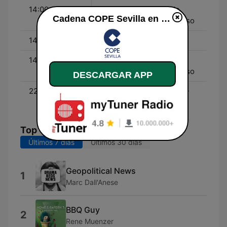
14:00 - 14:05
Mediodía COPE Fin de
Cadena COPE Sevilla en vivo
Semana - Con Iván Alonso
14:05 - 14:30
El Espejo Fin de Semana
14:30 - 15:00
Mediodía COPE Fin de
Semana - Con Iván Alonso
DESCARGAR APP
22:30 - 23:30
La Linterna de la Iglesia -
Con Faustino Catalina
Top Canciones
Últimos 7 días
Últimos 30 días
Geopolitical News
1
Marc Dall'Anese
BBQ Guy
2
Rene Muenzer