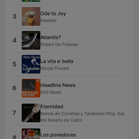
Ode to Joy
3
Kashido
Atlantis?
4
Robert De Fresnes
La vita e' bella
5
Nicola Piovani
Headline News
6
AXS Music
Eternidad
7
Banda de Cornetas y Tambores Ntra. Sra.
del Rosario de Cádiz
Los ponedores
8