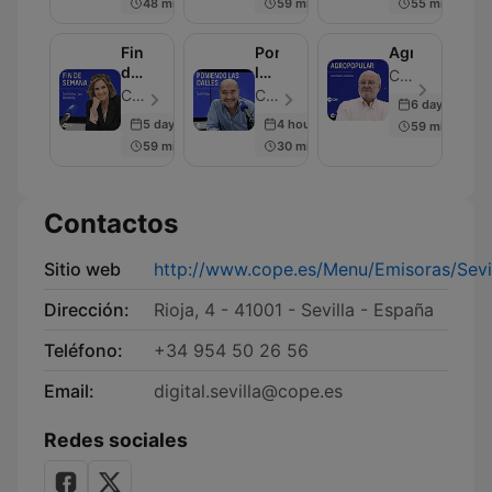
48 min
59 min
55 min
Fin
Poniendo
Agropopular
de
las
COPE - Episodio 20
Semana
Calles
COPE - Episodio 20
COPE - Episodio 41
6 days ago
5 days ago
4 hours ago
59 min
59 min
30 min
Contactos
Sitio web
http://www.cope.es/Menu/Emisoras/Sevil
Dirección:
Rioja, 4 - 41001 - Sevilla - España
Teléfono:
+34 954 50 26 56
Email:
digital.sevilla@cope.es
Redes sociales