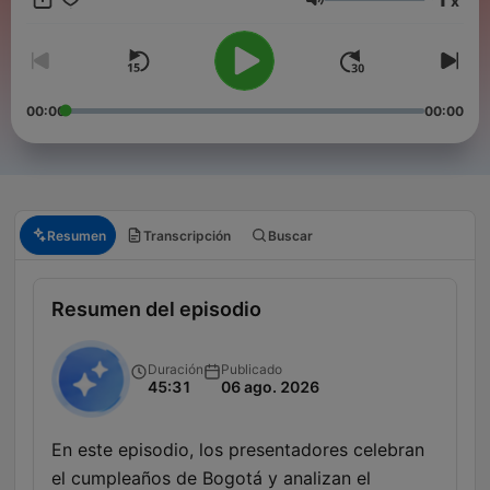
x
Volumen
00:00
00:00
Resumen
Transcripción
Buscar
Resumen del episodio
Duración
Publicado
45:31
06 ago. 2026
En este episodio, los presentadores celebran
el cumpleaños de Bogotá y analizan el