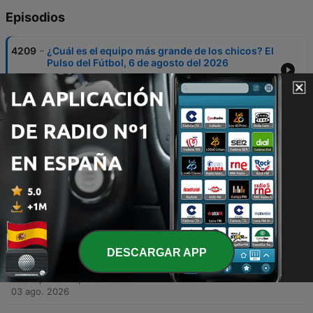
Episodios
-
4209
¿Cuál es el equipo más grande de los chicos? El
Pulso del Fútbol, 6 de agosto del 2026
En este episodio, los presentadores celebran el cumpleaños de Bogotá y analizan el mercado de fichajes internacional y local, incluyendo movimientos de jugadores como Rodri al Barcelona y la llegada de Yán Poveda a Atlético Nacional. También se debate sobre posibles entrenadores para el Real Madrid y se rinde homenaje a futbolistas bogotanos históricos como Camilo Vargas. El programa profundiza en el análisis arbitral del partido entre América y Once Caldas, destacando polémicas expulsiones. Finalmente, se discuten las inversiones de River Plate, la actualidad de la Selección Colombia bajo la gestión de Lorenzo y la tensión política entre la UEFA y la FIFA respecto a las competencias mundiales.
06 ago. 2026
-
4208
¿Cree en este Millonarios? El Pulso del Fútbol,
5 de agosto del 2026
O episódio inicia com uma homenagem a Alfonso Lizarasso e reflexões sobre o medo, seguido por debates sobre transferências de jogadores e críticas a declarações racistas de um ex-árbitro. A discussão aborda os desafios do futebol colombiano, incluindo a necessidade de valorizar jovens talentos e denúncias de corrupção em categorias de base. A análise prossegue com questões jurídicas e disciplinares no esporte, confrontando regulamentos da FIFA com direitos trabalhistas. O programa encerra analisando o desempenho técnico de equipes como Medellín e Millonarios, focando em aspectos táticos e atuações individuais.
05 ago. 2026
-
4207
¿Jugar con # 10 o jugar sin él? El Pulso del
Fútbol, 4 de agosto del 2026
El episodio inicia con una reflexión sobre la filosofía de vida y la importancia de la tranquilidad, para luego abordar la detención del exfutbolista Diego Serna en Estados Unidos. El debate central se enfoca en la Selección Colombia, analizando la convocatoria de jugadores como Quintero y James, las propuestas tácticas para el mediocampo y el potencial de delanteros como Jhon Durán frente a otros referentes. Asimismo, se discuten polémicas internacionales relacionadas con la FIFA, incluyendo acusaciones de chantaje contra Gianni Infantino y la crisis de liderazgo en la organización. El programa concluye analizando transferencias de jugadores, el valor de mercado de figuras como Vinicius Junior y el panorama del fútbol colombiano con equipos como Bucaramanga y Millonarios.
04 ago. 2026
-
4206
¿Qué refuerzos iniciaron mejor en la Liga? El
DESCARGAR APP
Pulso del Fútbol, 3 de agosto de 2026
Este episódio apresenta uma análise detalhada do futebol colombiano, abordando desde a goleada do América de Cali até as polêmicas de arbitragem e o uso do VAR. Os apresentadores discutem o desempenho de jogadores da seleção colombiana, com foco na ascensão de Jason Guzmán e críticas às convocações baseadas em histórico passado. A discussão estende-se à análise de partidas entre Millonarios, Junior, Santa Fe e 11 Caldas, além de avaliar talentos individuais como Martegani e Contreras. O debate encerra abordando rumores sobre David Beckham na FIFA e as implicações financeiras da expansão do Mundial.
03 ago. 2026