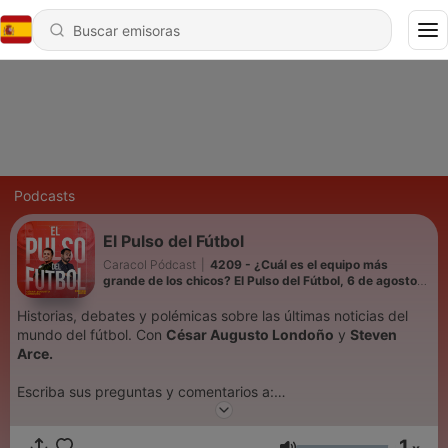
Podcasts
El Pulso del Fútbol
Caracol Pódcast
|
4209 - ¿Cuál es el equipo más
grande de los chicos? El Pulso del Fútbol, 6 de agosto
del 2026
Historias, debates y polémicas sobre las últimas noticias del
mundo del fútbol. Con
César Augusto Londoño
y
Steven
Arce.
Escriba sus preguntas y comentarios a:
elpulso@caracol.com.co
1