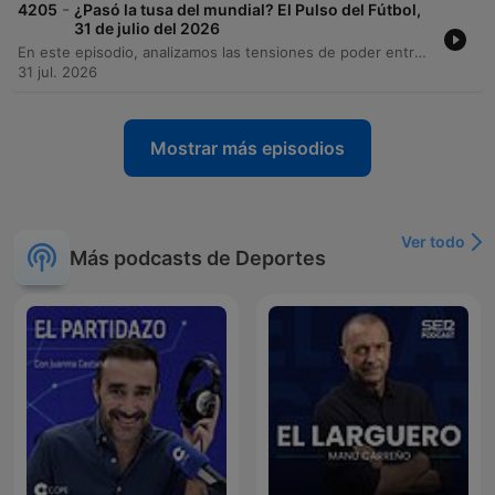
-
4205
¿Pasó la tusa del mundial? El Pulso del Fútbol,
31 de julio del 2026
En este episodio, analizamos las tensiones de poder entre la FIFA y la UEFA ante la propuesta de inversión privada y el impacto de la comercialización en la gobernanza global. También abordamos la saturación del calendario deportivo y su efecto en los jugadores. El programa recorre la actualidad del fútbol internacional y local, desde el ranking mundial de ligas según Opta hasta las polémicas demandas por alineación indebida en Colombia. Además, rendimos homenaje a Franco Baresi y comentamos las últimas noticias sobre transferencias y resultados de equipos como Atlético Nacional, Real Madrid y Once Caldas.
31 jul. 2026
Mostrar más episodios
Ver todo
Más podcasts de Deportes