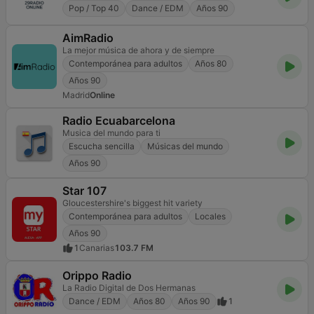
Pop / Top 40
Dance / EDM
Años 90
AimRadio
La mejor música de ahora y de siempre
Contemporánea para adultos
Años 80
Años 90
Madrid
Online
Radio Ecuabarcelona
Musica del mundo para ti
Escucha sencilla
Músicas del mundo
Años 90
Star 107
Gloucestershire's biggest hit variety
Contemporánea para adultos
Locales
Años 90
1
Canarias
103.7 FM
Orippo Radio
La Radio Digital de Dos Hermanas
Dance / EDM
Años 80
Años 90
1