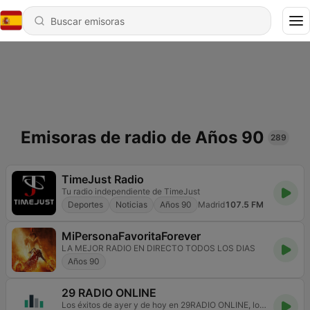
Emisoras de radio de Años 90
289
TimeJust Radio
Tu radio independiente de TimeJust
Deportes
Noticias
Años 90
Madrid
107.5 FM
MiPersonaFavoritaForever
LA MEJOR RADIO EN DIRECTO TODOS LOS DIAS
Años 90
29 RADIO ONLINE
Los éxitos de ayer y de hoy en 29RADIO ONLINE, lo que estabas buscando.