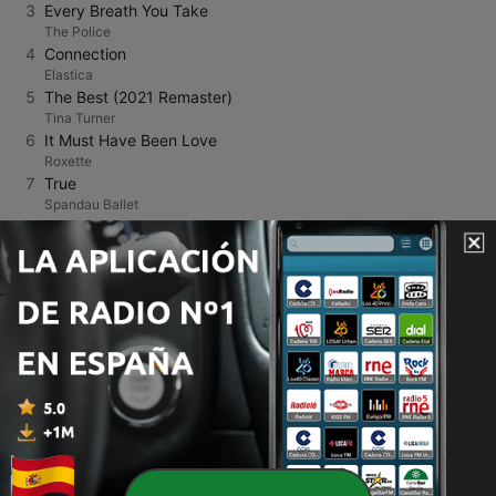
3
Every Breath You Take
The Police
4
Connection
Elastica
5
The Best (2021 Remaster)
Tina Turner
6
It Must Have Been Love
Roxette
7
True
Spandau Ballet
8
I'm So Excited
The Pointer Sisters
9
Can't Take My Eyes Off You
Boys Town Gang
10
You Can Leave Your Hat On
Joe Cocker
11
To Be With You In Heaven
Scorpions
12
Heaven
Bryan Adams
13
What's Up?
4 Non Blondes
14
U Can't Touch This