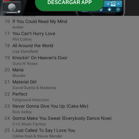
DESCARGAR APP
MC Hammer
15
To France
Mike Oldfield
16
If You Could Read My Mind
Amber
17
You Can't Hurry Love
Phil Collins
18
All Around the World
Lisa Stansfield
19
Knockin' On Heaven's Door
Guns N' Roses
20
Maria
Blondie
21
Material Girl
David Guetta & Madonna
22
Perfect
Fairground Attraction
23
Never Gonna Give You Up (Cake Mix)
Rick Astley
24
Gonna Make You Sweat (Everybody Dance Now)
C+C Music Factory
25
I Just Called To Say I Love You
Céline Dion & Stevie Wonder