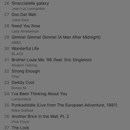
26
Stracciatella galaxy
Jean Luc Leonardon
27
Doo Dat Wah
Jules Gaia
28
Need You Now
Lady Antebellum
29
Gimme! Gimme! Gimme! (A Man After Midnight)
ABBA
30
Wonderful Life
BLACK
31
Brother Louie Mix '98 (feat. Eric Singleton)
Modern Talking
32
Strong Enough
Cher
33
Daddy Cool
Boney M.
34
I've Been Thinking About You
Londonbeat
35
Punkadiddle (Live from The European Adventure, 1981)
Mike Oldfield
36
Another Brick In the Wall, Pt. 2
Pink Floyd
37
The Look