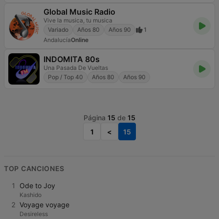
Global Music Radio
Vive la musica, tu musica
Variado
Años 80
Años 90
1
Andalucía
Online
INDOMITA 80s
Una Pasada De Vueltas
Pop / Top 40
Años 80
Años 90
Página
15
de
15
1
<
15
TOP CANCIONES
1
Ode to Joy
Kashido
2
Voyage voyage
Desireless