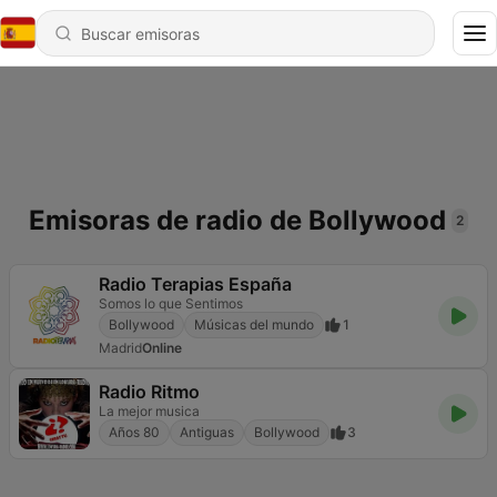
Emisoras de radio de Bollywood
2
Radio Terapias España
Somos lo que Sentimos
Bollywood
Músicas del mundo
1
Madrid
Online
Radio Ritmo
La mejor musica
Años 80
Antiguas
Bollywood
3