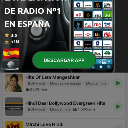
Bollywood Gaane Purane
Golden Hits
Antiguas
Bollywood
Música india
2.7K
Online
Radio Retro Bollywood 90s
Hits you love
Bollywood
Años 90
Música india
2K
Online
Kumar Sanu
DESCARGAR APP
Bollywood
1.1K
Hits Of Lata Mangeshkar
Bollywood
Músicas del mundo
Música india
230
Online
Hindi Desi Bollywood Evergreen Hits
Bollywood
Música india
1.5K
Online
Mirchi Love Hindi