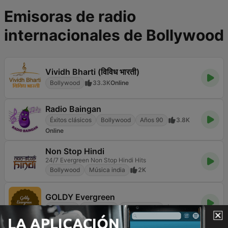
Emisoras de radio
internacionales de Bollywood
Vividh Bharti (विविध भारती)
Bollywood
33.3K
Online
Radio Baingan
Éxitos clásicos
Bollywood
Años 90
3.8K
Online
Non Stop Hindi
24/7 Evergreen Non Stop Hindi Hits
Bollywood
Música india
2K
GOLDY Evergreen
Antiguas
Bollywood
Música india
2.2K