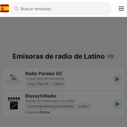
Emisoras de radio de Latino
222
Radio Paraíso GC
Lo que quieres escuchar
Pop / Top 40
Latino
BlassytoRadio
Somos un homenaje a tus oidos
Contemporánea para adultos
Latino
Cataluña
Online