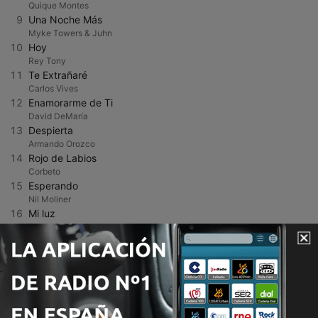
Quique Montes
9
Una Noche Más
Myke Towers & Juhn
10
Hoy
Rey Tony
11
Te Extrañaré
Carlos Vives
12
Enamorarme de Ti
David DeMaría
13
Despierta
Armando Orozco
14
Rojo de Labios
Corbeto
15
Esperando
Nil Moliner
16
Mi luz
Pastora Soler
17
Sonrisa Plateada (feat. Mónica Naranjo)
Complices/Mónica Naranjo
18
Algo de Mí
Pablo Delacru
19
Te Pedí
Carin Leon