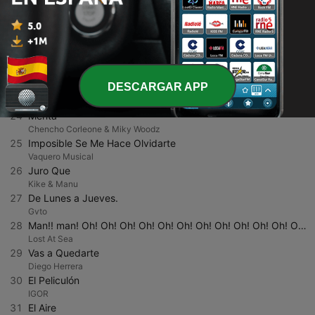
20
Dime Amiga Dónde Estás
Álvaro
21
Sustento
Cabeza De Ratón
22
Sábados y Domingos
Morfi Jiménez
DESCARGAR APP
23
Supongo
Antoñito Molina
24
Menta
Chencho Corleone & Miky Woodz
25
Imposible Se Me Hace Olvidarte
Vaquero Musical
26
Juro Que
Kike & Manu
27
De Lunes a Jueves.
Gvto
28
Man!! man! Oh! Oh! Oh! Oh! Oh! Oh! Oh! Oh! Oh! Oh! Oh! Oh! Oh! Oh! Oh! Oh! Oh! Oh! Oh! Oh! Oh! Oh! Oh! Oh! Oh! Oh! Oh! Oh! Oh! Oh! Oh! Oh! Oh! Oh! Oh!
Lost At Sea
29
Vas a Quedarte
Diego Herrera
30
El Peliculón
IGOR
31
El Aire