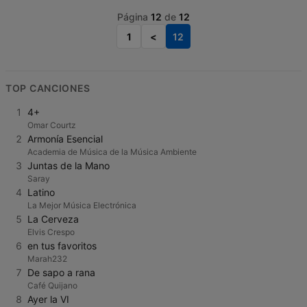
Página
12
de
12
1
<
12
TOP CANCIONES
1
4+
Omar Courtz
2
Armonía Esencial
Academia de Música de la Música Ambiente
3
Juntas de la Mano
Saray
4
Latino
La Mejor Música Electrónica
5
La Cerveza
Elvis Crespo
6
en tus favoritos
Marah232
7
De sapo a rana
Café Quijano
8
Ayer la VI