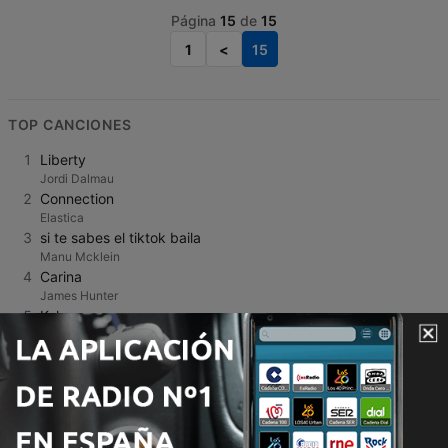
Página
15
de
15
1
<
15
TOP CANCIONES
1
Liberty
Jordi Dalmau
2
Connection
Elastica
3
si te sabes el tiktok baila
Manu Mcklein
4
Carina
James Hunter
5
Kokomo
Hillary Thaddeus
6
Stracciatella galaxy
Jean Luc Leonardon
7
Dai Dai Dai
Robertino
8
Lemonade