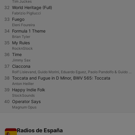
Tim Juckes
32
World Heritage (Full)
Fabrizio Pigliucci
33
Fuego
Eleni Foureira
34
Formula 1 Theme
Brian Tyler
35
My Rules
RocknStock
36
Time
Jimmy Sax
37
Ciaccona
Rolf Lislevand, Guido Morini, Eduardo Eguez, Paolo Pandolfo & Guido Balestracci
38
Toccata and Fugue in D Minor, BWV 565: Toccata
Anton Heiller
39
Happy Indie Folk
StockSounds
40
Operator Says
Magnum Opus
Radios de España