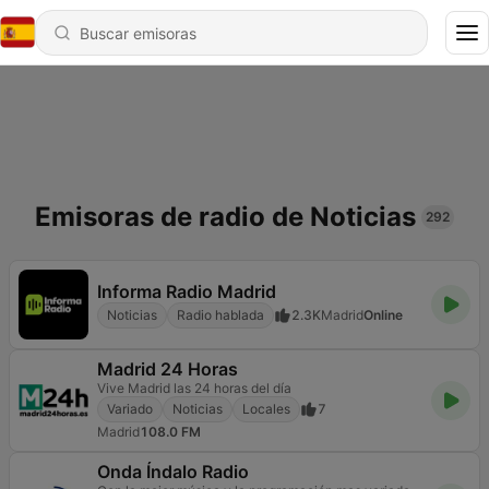
Emisoras de radio de Noticias
292
Informa Radio Madrid
Noticias
Radio hablada
2.3K
Madrid
Online
Madrid 24 Horas
Vive Madrid las 24 horas del día
Variado
Noticias
Locales
7
Madrid
108.0 FM
Onda Índalo Radio