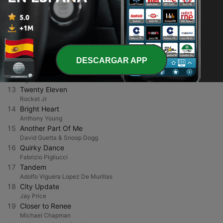
Shtriker Big Band
9
Ode to Joy
Kashido
10
Nachtlied
Johnny Klimek
11
Music Tree
Slpstrm
DESCARGAR APP
12
Intuition
Figure and Groove
13
Twenty Eleven
Rocket Jr
14
Bright Heart
Anthony Young
15
Another Part Of Me
David Guetta & Snoop Dogg
16
Quirky Dance
Fabrizio Pigliucci
17
Tandem
Adolfo Viguera Lopez De Murillas
18
City Update
Jay Price
19
Closer to Renee
Michael Chapman