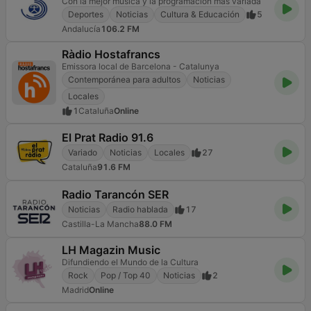
Con la mejor música y la programación mas variada
Deportes
Noticias
Cultura & Educación
5
Andalucía
106.2 FM
Ràdio Hostafrancs
Emissora local de Barcelona - Catalunya
Contemporánea para adultos
Noticias
Locales
1
Cataluña
Online
El Prat Radio 91.6
Variado
Noticias
Locales
27
Cataluña
91.6 FM
Radio Tarancón SER
Noticias
Radio hablada
17
Castilla-La Mancha
88.0 FM
LH Magazin Music
Difundiendo el Mundo de la Cultura
Rock
Pop / Top 40
Noticias
2
Madrid
Online