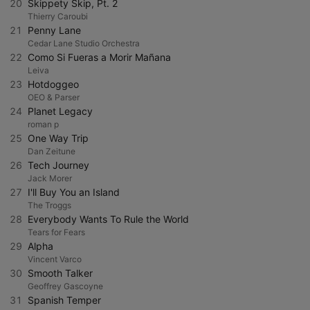
20
Skippety Skip, Pt. 2
Thierry Caroubi
21
Penny Lane
Cedar Lane Studio Orchestra
22
Como Si Fueras a Morir Mañana
Leiva
23
Hotdoggeo
OEO & Parser
24
Planet Legacy
roman p
25
One Way Trip
Dan Zeitune
26
Tech Journey
Jack Morer
27
I'll Buy You an Island
The Troggs
28
Everybody Wants To Rule the World
Tears for Fears
29
Alpha
Vincent Varco
30
Smooth Talker
Geoffrey Gascoyne
31
Spanish Temper