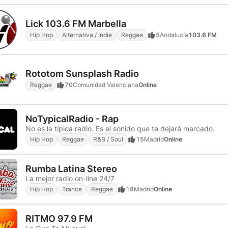
Lick 103.6 FM Marbella
Hip Hop
Alternativa / Indie
Reggae
5
Andalucía
103.6 FM
Rototom Sunsplash Radio
Reggae
70
Comunidad Valenciana
Online
NoTypicalRadio - Rap
No es la típica radio. Es el sonido que te dejará marcado.
Hip Hop
Reggae
R&B / Soul
15
Madrid
Online
Rumba Latina Stereo
La mejor radio on-line 24/7
Hip Hop
Trance
Reggae
18
Madrid
Online
RITMO 97.9 FM