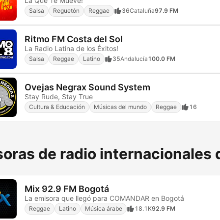
La Que Te Mueve!
Salsa
Reguetón
Reggae
36
Cataluña
97.9 FM
Ritmo FM Costa del Sol
La Radio Latina de los Éxitos!
Salsa
Reggae
Latino
35
Andalucía
100.0 FM
Ovejas Negrax Sound System
Stay Rude, Stay True
Cultura & Educación
Músicas del mundo
Reggae
16
oras de radio internacionales
Mix 92.9 FM Bogotá
La emisora que llegó para COMANDAR en Bogotá
Reggae
Latino
Música árabe
18.1K
92.9 FM