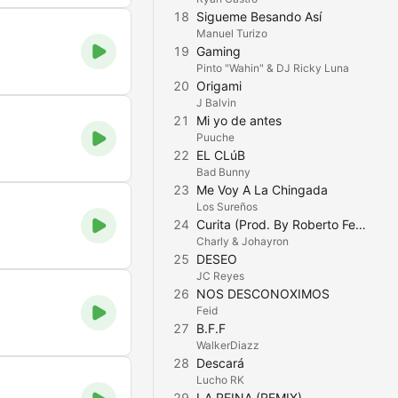
18
Sigueme Besando Así
Manuel Turizo
19
Gaming
Pinto "Wahin" & DJ Ricky Luna
20
Origami
J Balvin
21
Mi yo de antes
Puuche
22
EL CLúB
Bad Bunny
23
Me Voy A La Chingada
Los Sureños
24
Curita (Prod. By Roberto Ferrante X el Bandolero)
Charly & Johayron
25
DESEO
JC Reyes
26
NOS DESCONOXIMOS
Feid
27
B.F.F
WalkerDiazz
28
Descará
Lucho RK
29
LA REINA (REMIX)