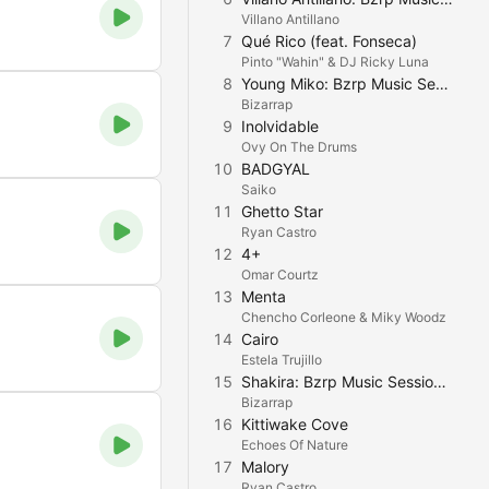
Villano Antillano
7
Qué Rico (feat. Fonseca)
Pinto "Wahin" & DJ Ricky Luna
8
Young Miko: Bzrp Music Sessions, Vol. 58
Bizarrap
9
Inolvidable
Ovy On The Drums
10
BADGYAL
Saiko
11
Ghetto Star
Ryan Castro
12
4+
Omar Courtz
13
Menta
Chencho Corleone & Miky Woodz
14
Cairo
Estela Trujillo
15
Shakira: Bzrp Music Sessions, Vol. 53
Bizarrap
16
Kittiwake Cove
Echoes Of Nature
17
Malory
Ryan Castro