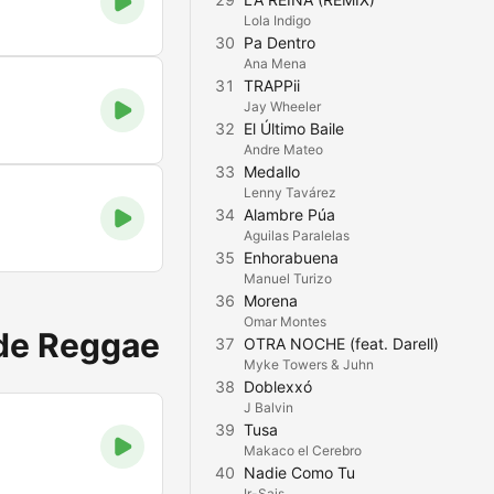
Lola Indigo
30
Pa Dentro
Ana Mena
31
TRAPPii
Jay Wheeler
32
El Último Baile
Andre Mateo
33
Medallo
Lenny Tavárez
34
Alambre Púa
Aguilas Paralelas
35
Enhorabuena
Manuel Turizo
36
Morena
Omar Montes
 de Reggae
37
OTRA NOCHE (feat. Darell)
Myke Towers & Juhn
38
Doblexxó
J Balvin
39
Tusa
Makaco el Cerebro
40
Nadie Como Tu
Ir-Sais