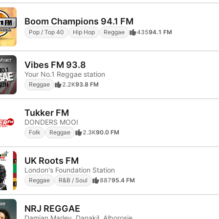
Boom Champions 94.1 FM
Pop / Top 40
Hip Hop
Reggae
435
94.1 FM
Vibes FM 93.8
Your No.1 Reggae station
Reggae
2.2K
93.8 FM
Tukker FM
DONDERS MOOI
Folk
Reggae
2.3K
90.0 FM
UK Roots FM
London's Foundation Station
Reggae
R&B / Soul
887
95.4 FM
NRJ REGGAE
Damian Marley, Danakil, Alborosie