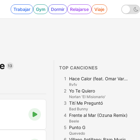
Trabajar
Gym
Dormir
Relajarse
Viaje
e
13
TOP CANCIONES
1
Hace Calor (feat. Omar Varela) [Remix]
Rvfv
2
Yo Te Quiero
Norlan 'El Misionario'
3
Tití Me Preguntó
Bad Bunny
4
Frente al Mar (Ozuna Remix)
Beele
5
Punto G
Quevedo
6
Villano Antillano: Bzrp Music Sessions, Vol. 51