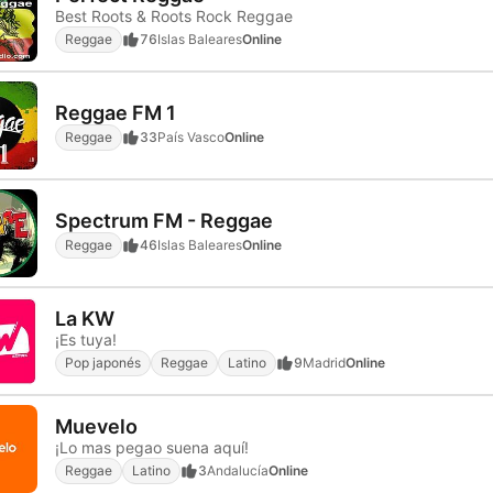
Best Roots & Roots Rock Reggae
Reggae
76
Islas Baleares
Online
Reggae FM 1
Reggae
33
País Vasco
Online
Spectrum FM - Reggae
Reggae
46
Islas Baleares
Online
La KW
¡Es tuya!
Pop japonés
Reggae
Latino
9
Madrid
Online
Muevelo
¡Lo mas pegao suena aquí!
Reggae
Latino
3
Andalucía
Online