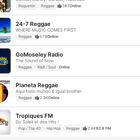
Reguetón
Reggae
387
Online
24-7 Reggae
WHERE MUSIC COMES FIRST
Reggae
578
Online
GoMoseley Radio
The Sound of Now
Reggae
R&B / Soul
Online
Planeta Reggae
Aqui todo mundo é igual brother
Reggae
2.3K
Online
Tropiques FM
Du Soleil et des Hits !
Pop / Top 40
Hip Hop
Reggae
2.4K
92.6 FM