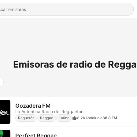
Emisoras de radio de Regga
Gozadera FM
La Autentica Radio del Reggaeton
Reguetón
Reggae
Latino
8.2K
Andalucía
88.8 FM
Perfect Reggae