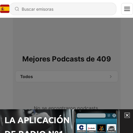
Mejores Podcasts de 409
Todos
No se encontraron podcasts.