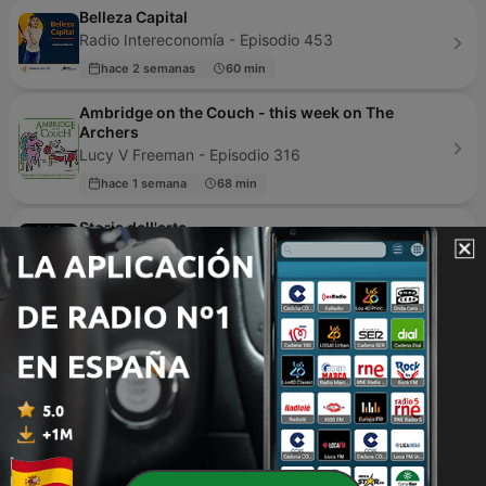
Belleza Capital
Radio Intereconomía - Episodio 453
hace 2 semanas
60 min
Ambridge on the Couch - this week on The
Archers
Lucy V Freeman - Episodio 316
hace 1 semana
68 min
Storia dell'arte
Luigi Gaudio - Episodio 82
25 abr. 2024
39 min
Аудіокниги українською (Студія Калідор та інші)
Студія Химера + Студія Калідор - Episodio 1149
ayer
23 min
Libros libros libros con Atenea Cruz
Atenea Cruz - Episodio 30
27 ago. 2020
60 min