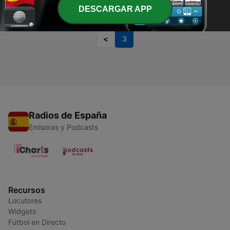
DESCARGAR APP
Página
3
de
3
<
3
Radios de España
Emisoras y Podcasts
Recursos
Locutores
Widgets
Fútbol en Directo