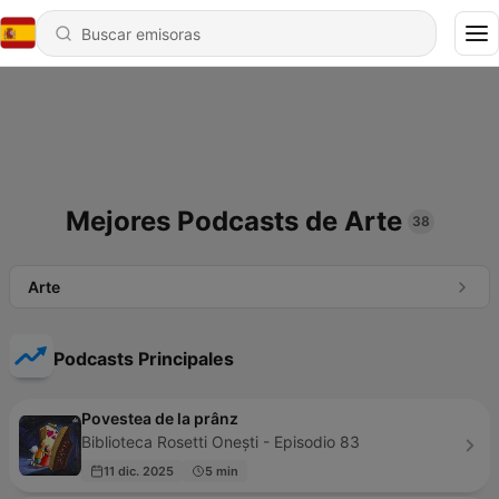
Mejores Podcasts de Arte
38
Arte
Podcasts Principales
Povestea de la prânz
Biblioteca Rosetti Onești - Episodio 83
11 dic. 2025
5 min