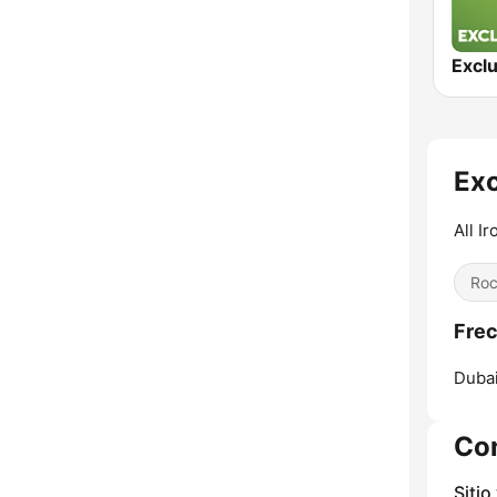
Exc
All I
Ro
Frec
Dubai
Co
Sitio