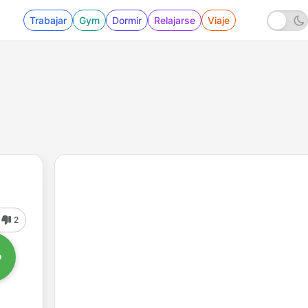
Trabajar
Gym
Dormir
Relajarse
Viaje
2