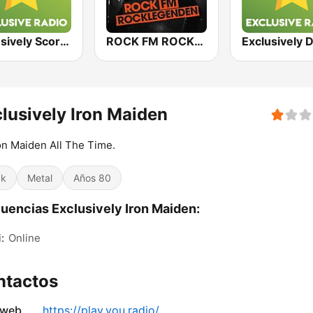
Exclusively Scorpions
ROCK FM ROCKLEGENDEN
lusively Iron Maiden
ron Maiden All The Time.
ck
Metal
Años 80
uencias Exclusively Iron Maiden:
:
Online
ntactos
 web
https://play.you.radio/