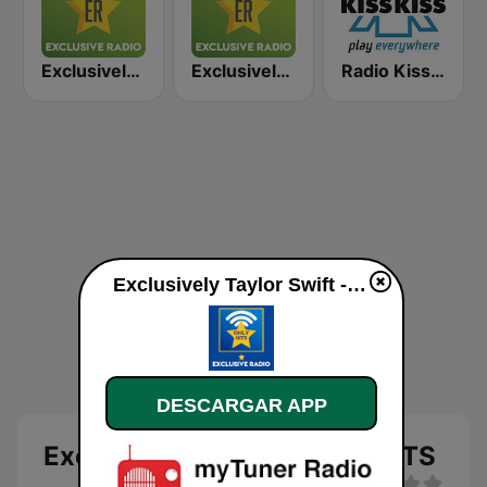
Exclusively Eminem
Exclusively Tina Turner
Radio Kiss Kiss
Exclusively Taylor Swift - HITS en vivo
DESCARGAR APP
Exclusively Taylor Swift - HITS