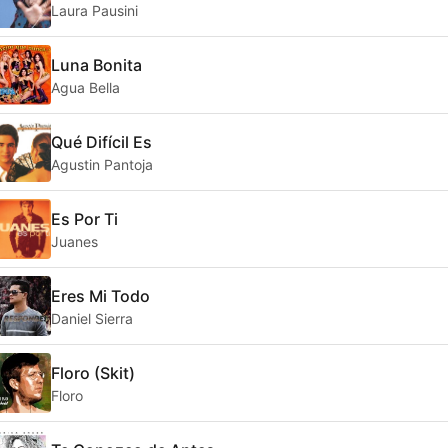
Laura Pausini
Luna Bonita
Agua Bella
Qué Difícil Es
Agustin Pantoja
Es Por Ti
Juanes
Eres Mi Todo
Daniel Sierra
Floro (Skit)
Floro