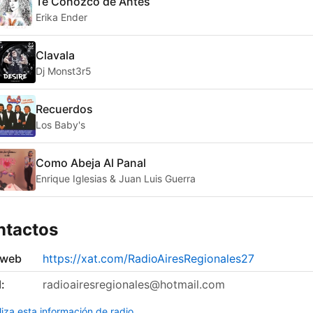
Te Conozco de Antes
Erika Ender
Clavala
Dj Monst3r5
Recuerdos
Los Baby's
Como Abeja Al Panal
Enrique Iglesias & Juan Luis Guerra
ntactos
 web
https://xat.com/RadioAiresRegionales27
:
radioairesregionales@hotmail.com
liza esta información de radio