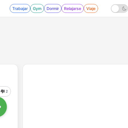
Trabajar
Gym
Dormir
Relajarse
Viaje
2