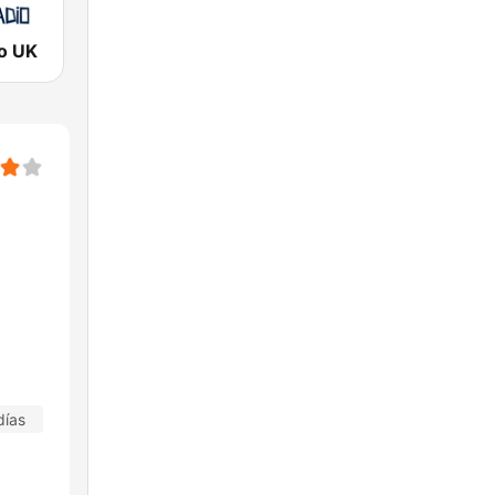
o UK
días