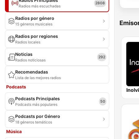
Radios Principales
2808
Radios más escuchadas
Radios por género
Emisor
15 géneros musicales
Radios por regiones
Radios locales
Noticias
292
Radios noticiosas
Recomendadas
Lista de las mejores radios
Podcasts
Inolv
Podcasts Principales
50
Podcasts más populares
Podcasts por Género
18 géneros temáticos
Música