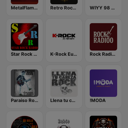
MetalFlames Radio
Retro Rock Revival
WIYY 98 Rock 97.9 FM
Star Rock RADIO
K-Rock Europe
Rock Radioo
Paraiso Rock Radio
Llena tu cabeza de RocK
!MODA