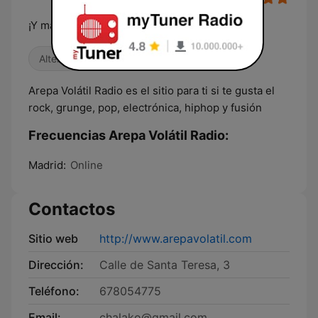
¡Y mano dura con lo nacional!
Alternativa / Indie
Años 90
Arepa Volátil Radio es el sitio para ti si te gusta el
rock, grunge, pop, electrónica, hiphop y fusión
Frecuencias Arepa Volátil Radio:
Madrid:
Online
Contactos
Sitio web
http://www.arepavolatil.com
Dirección:
Calle de Santa Teresa, 3
Teléfono:
678054775
Email:
chalako@gmail.com