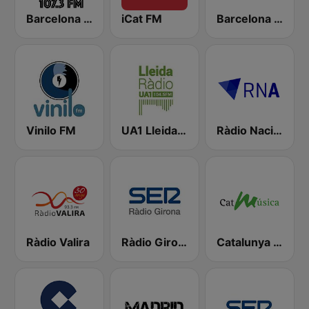
Barcelona City FM
iCat FM
Barcelona Hits
Vinilo FM
UA1 Lleida 104.5 FM
Ràdio Nacional d'Andorra
Ràdio Valira
Ràdio Girona SER
Catalunya Música