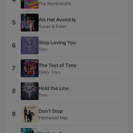
The Rembrandts
Als Het Avond Is
5
Suzan & Freek
Stop Loving You
6
Toto
The Test of Time
7
Dinky Toys
Hold the Line
8
Toto
Don't Stop
9
Fleetwood Mac