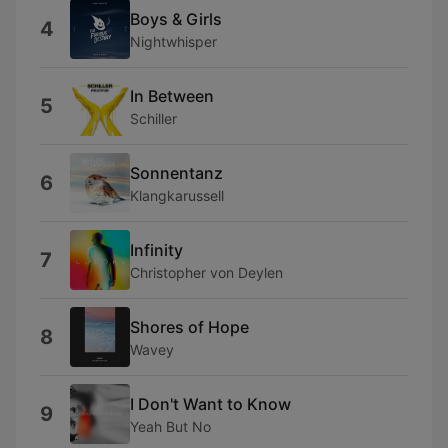
Boys & Girls
4
Nightwhisper
In Between
5
Schiller
Sonnentanz
6
Klangkarussell
Infinity
7
Christopher von Deylen
Shores of Hope
8
Wavey
I Don't Want to Know
9
Yeah But No