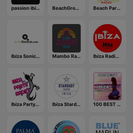
passion ibiza radio
BeachGrooves Radio
Beach Party Radio
Ibiza Sonica - puraSonica.com
Mambo Radio
Ibiza Radios - Hits
Ibiza Party Radio
Ibiza Stardust Radio
100 BEST Ibiza Deep House