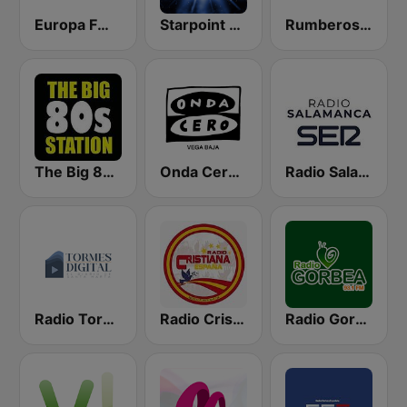
Europa FM Tenerife 104.7 FM
Starpoint Radio
Rumberos FM
The Big 80s Station
Onda Cero Vega Baja
Radio Salamanca SER
Radio Tormes FM
Radio Cristiana España
Radio Gorbea