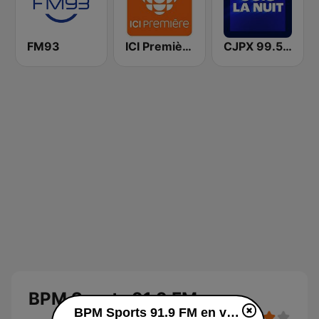
FM93
ICI Première Québec
CJPX 99.5 MTL
BPM Sports 91.9 FM
BPM Sports 91.9 FM en vivo