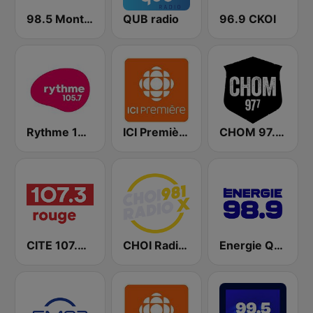
98.5 Montréal
QUB radio
96.9 CKOI
Rythme 105.7 FM
ICI Première Montréal
CHOM 97.7 FM
CITE 107.3 Rouge FM
CHOI Radio X 98.1 FM
Energie Québec 98.9 FM