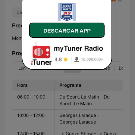
Deportes
Frecuencias BPM Sports 91.9 FM:
DESCARGAR APP
Montréal:
91.9 FM
Programación
Lun
Mar
Mié
Jue
Vie
Sáb
Dom
Hora
Programa
06:00 - 10:00
Du Sport, Le Matin - Du
Sport, Le Matin
10:00 - 12:00
Georges Laraque -
Georges Laraque
12:00 - 15:00
Le Gonzo Show - Le Gonzo