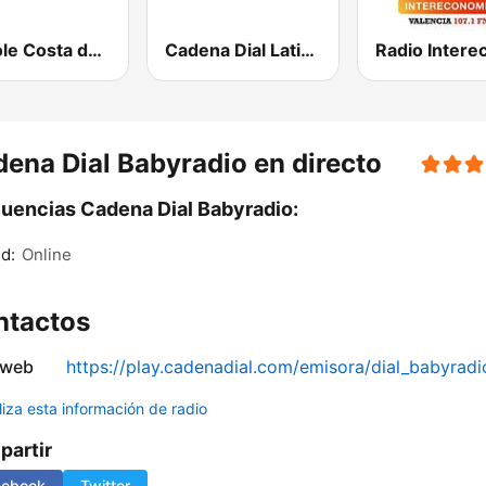
Radiole Costa de la Luz
Cadena Dial Latino
ena Dial Babyradio en directo
uencias Cadena Dial Babyradio:
d:
Online
ntactos
 web
https://play.cadenadial.com/emisora/dial_babyradi
liza esta información de radio
artir
cebook
Twitter