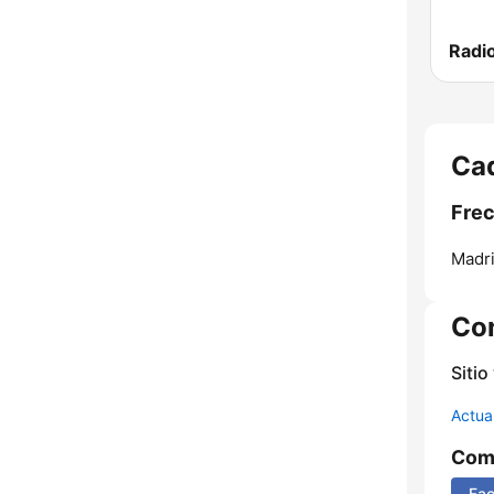
Cad
Frec
Madri
Co
Sitio
Actua
Comp
Fa