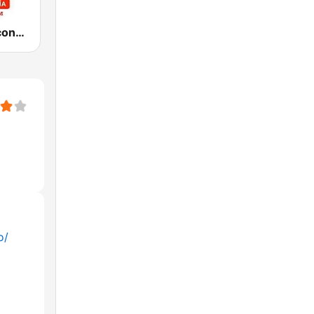
Radio Intereconomía
o/