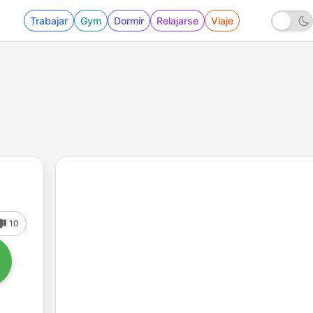
Trabajar
Gym
Dormir
Relajarse
Viaje
10