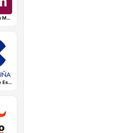
Radio Castilla Mancha Media
Cadena Cope Espuña