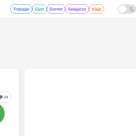
Trabajar
Gym
Dormir
Relajarse
Viaje
24