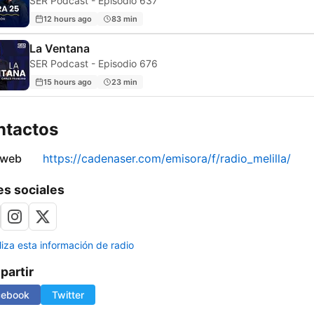
SER Podcast - Episodio 637
12 hours ago
83 min
La Ventana
SER Podcast - Episodio 676
15 hours ago
23 min
ntactos
 web
https://cadenaser.com/emisora/f/radio_melilla/
s sociales
liza esta información de radio
artir
cebook
Twitter