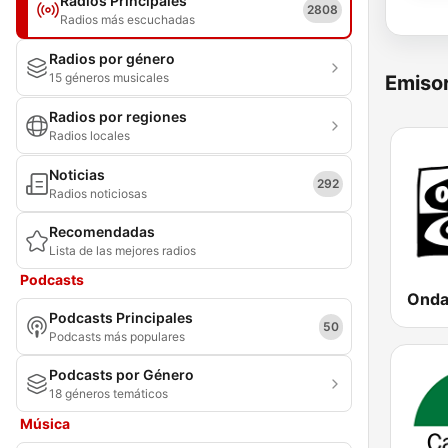
Radios Principales
2808
Radios más escuchadas
Radios por género
15 géneros musicales
Emisor
Radios por regiones
Radios locales
Noticias
292
Radios noticiosas
Recomendadas
Lista de las mejores radios
Podcasts
Onda 
Podcasts Principales
50
Podcasts más populares
Podcasts por Género
18 géneros temáticos
Música