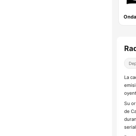
Rad
Dep
La ca
emisi
oyent
Su or
de Ca
duran
seria