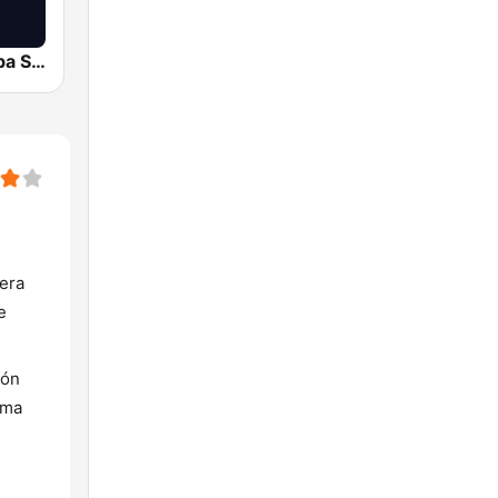
Radio Córdoba SER
era
e
ión
ama