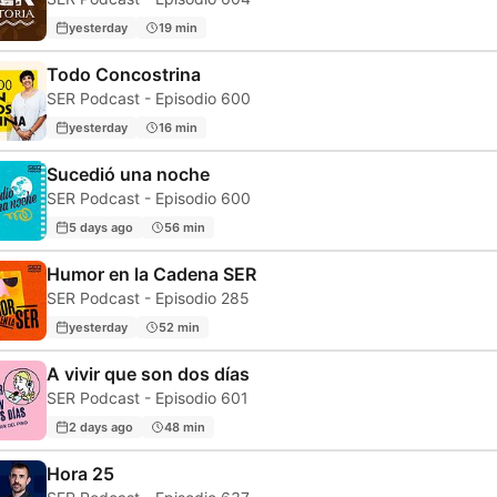
yesterday
19 min
Todo Concostrina
SER Podcast - Episodio 600
yesterday
16 min
Sucedió una noche
SER Podcast - Episodio 600
5 days ago
56 min
Humor en la Cadena SER
SER Podcast - Episodio 285
yesterday
52 min
A vivir que son dos días
SER Podcast - Episodio 601
2 days ago
48 min
Hora 25