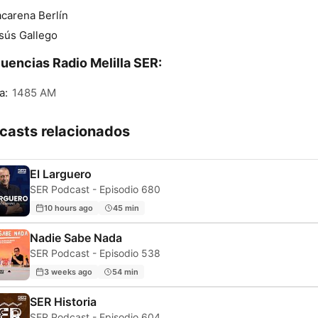
carena Berlín
sús Gallego
uencias Radio Melilla SER:
a:
1485 AM
casts relacionados
El Larguero
SER Podcast - Episodio 680
10 hours ago
45 min
Nadie Sabe Nada
SER Podcast - Episodio 538
3 weeks ago
54 min
SER Historia
SER Podcast - Episodio 604