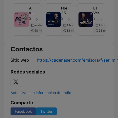
A
Hora
La
vivir
25
Ventana
que
SER Podcast - Episodio 601
SER Podcast - Episodio 637
SER Podcast - Episodio 676
son
yesterday
4 hours ago
7 hours ago
dos
48 min
83 min
23 min
días
Contactos
Sitio web
https://cadenaser.com/emisora/f/ser_mi
Redes sociales
Actualiza esta información de radio
Compartir
Facebook
Twitter