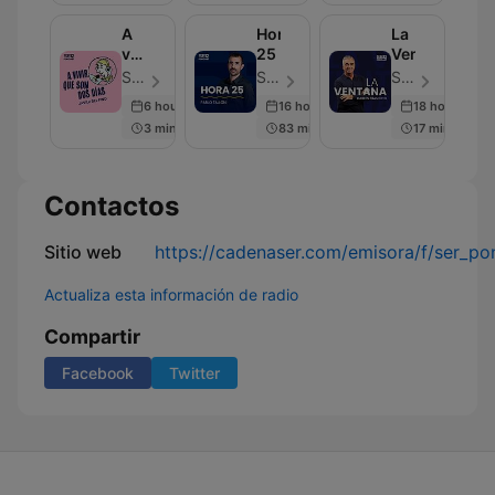
A
Hora
La
vivir
25
Ventana
que
SER Podcast - Episodio 607
SER Podcast - Episodio 637
SER Podcast - Episodio 676
son
6 hours ago
16 hours ago
18 hours ago
dos
3 min
83 min
17 min
días
Contactos
Sitio web
https://cadenaser.com/emisora/f/ser_po
Actualiza esta información de radio
Compartir
Facebook
Twitter