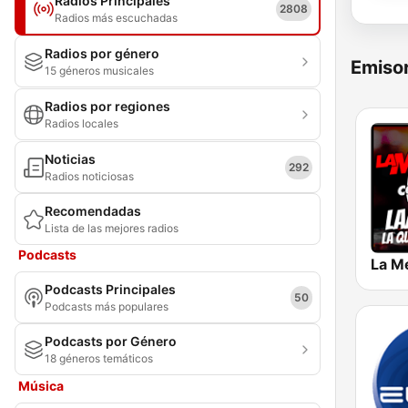
Radios Principales
2808
Radios más escuchadas
Radios por género
Emisor
15 géneros musicales
Radios por regiones
Radios locales
Noticias
292
Radios noticiosas
Recomendadas
Lista de las mejores radios
Podcasts
La M
Podcasts Principales
50
Podcasts más populares
Podcasts por Género
18 géneros temáticos
Música