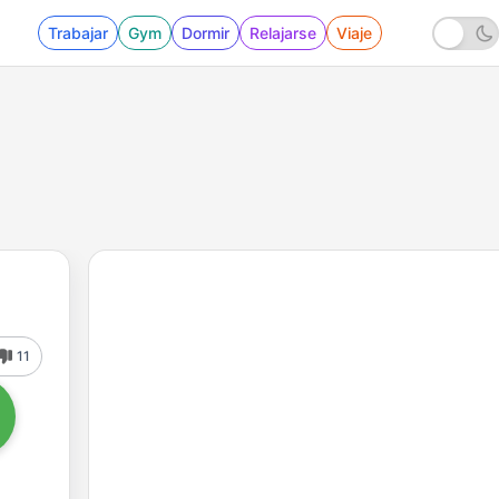
Trabajar
Gym
Dormir
Relajarse
Viaje
11