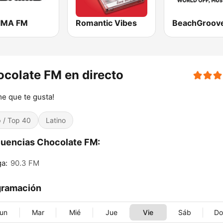
IMA FM
Romantic Vibes
colate FM en directo
me que te gusta!
 / Top 40
Latino
uencias Chocolate FM:
a:
90.3 FM
gramación
un
Mar
Mié
Jue
Vie
Sáb
D