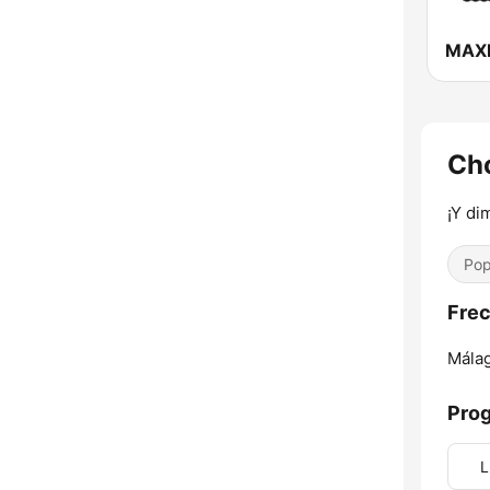
MAX
Cho
¡Y di
Pop
Frec
Málag
Pro
L