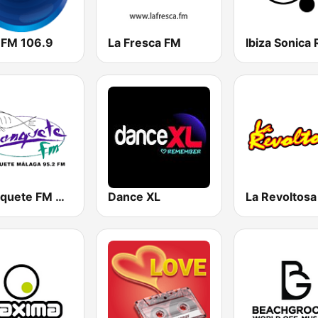
r FM 106.9
La Fresca FM
Ibiza Sonica 
Chanquete FM Málaga
Dance XL
La Revoltos