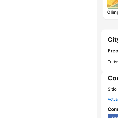
Olimp
Cit
Frec
Turís
Co
Sitio
Actua
Comp
Fa