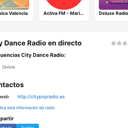
ica Valencia
Activa FM - Marina Alta
y Dance Radio en directo
uencias City Dance Radio:
:
Online
ntactos
 web
http://citypopradio.es
liza esta información de radio
artir
cebook
Twitter