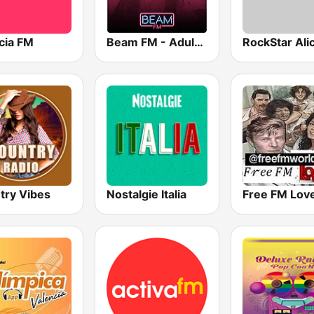
cia FM
Beam FM - Adult Hits
RockStar Ali
try Vibes
Nostalgie Italia
Free FM Lov