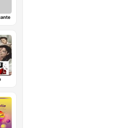
cante
e