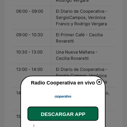
Rodrigo Vergara
06:00 - 09:00
El Diario de Cooperativa -
SergioCampos, Verónica
Franco y Rodrigo Vergara
09:00 - 10:30
El Primer Café - Cecilia
Rovaretti
10:30 - 13:00
Una Nueva Mañana -
Cecilia Rovaretti
13:00 - 14:00
El Diario de Cooperativa -
Sergio Campos, Verónica
Franco y Rodrigo Vergara
Radio Cooperativa en vivo
14:00 - 15:30
Al Aire Libre - Toño Prieto,
Igor Ochoa y Edgardo
Marín
DESCARGAR APP
15:30 - 16:00
Todo por el Deporte -
Claudio Riquelme