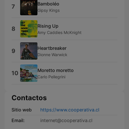
Bamboléo
7
Gipsy Kings
Rising Up
8
Amy Caddies McKnight
Heartbreaker
9
Dionne Warwick
Moretto moretto
10
Carlo Pellegrini
Contactos
Sitio web
https://www.cooperativa.cl
Email:
internet@cooperativa.cl