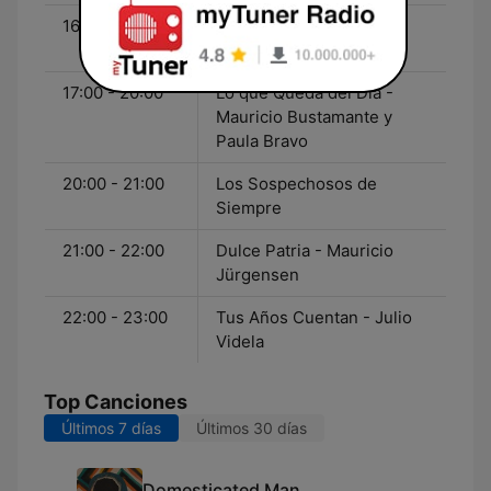
16:00 - 17:00
Hablando De - Paula
Molina
17:00 - 20:00
Lo que Queda del Día -
Mauricio Bustamante y
Paula Bravo
20:00 - 21:00
Los Sospechosos de
Siempre
21:00 - 22:00
Dulce Patria - Mauricio
Jürgensen
22:00 - 23:00
Tus Años Cuentan - Julio
Videla
Top Canciones
Últimos 7 días
Últimos 30 días
Domesticated Man