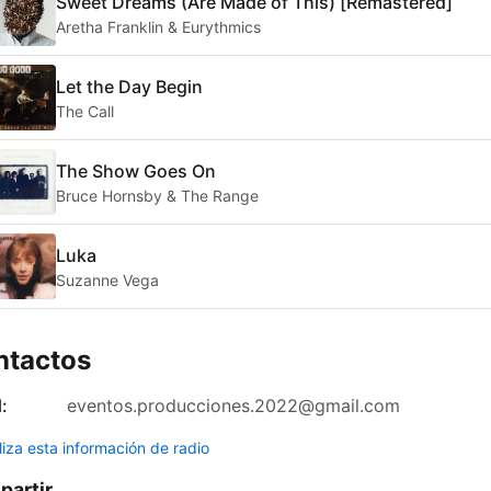
Sweet Dreams (Are Made of This) [Remastered]
Aretha Franklin & Eurythmics
Let the Day Begin
The Call
The Show Goes On
Bruce Hornsby & The Range
Luka
Suzanne Vega
ntactos
:
eventos.producciones.2022@gmail.com
liza esta información de radio
artir