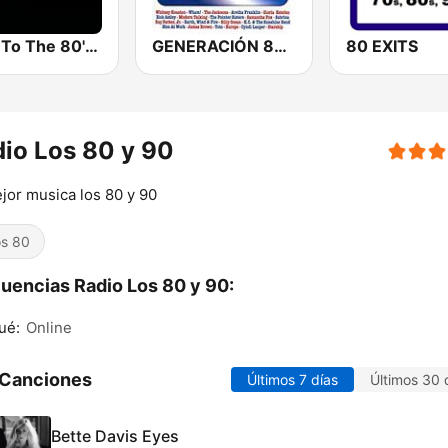
Back To The 80's Radio
GENERACIÓN 80s 90s Neltume Chile Radio
80 EXITS
io Los 80 y 90
jor musica los 80 y 90
s 80
uencias Radio Los 80 y 90:
ué:
Online
 Canciones
Últimos 7 días
Últimos 30 
Bette Davis Eyes