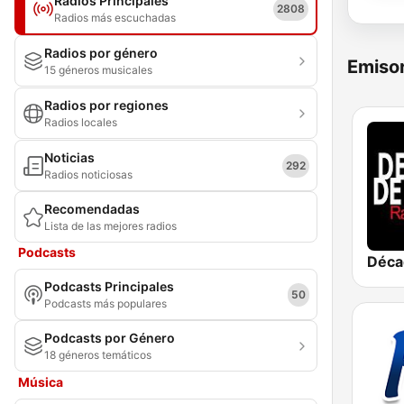
Radios Principales
2808
Radios más escuchadas
Radios por género
Emisor
15 géneros musicales
Radios por regiones
Radios locales
Noticias
292
Radios noticiosas
Recomendadas
Lista de las mejores radios
Podcasts
Podcasts Principales
50
Podcasts más populares
Podcasts por Género
18 géneros temáticos
Música