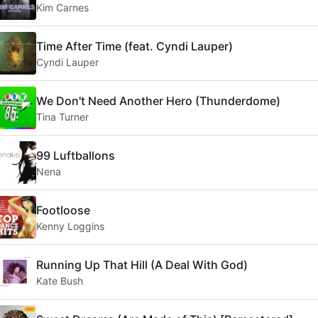
Kim Carnes
Time After Time (feat. Cyndi Lauper)
Cyndi Lauper
We Don't Need Another Hero (Thunderdome)
Tina Turner
99 Luftballons
Nena
Footloose
Kenny Loggins
Running Up That Hill (A Deal With God)
Kate Bush