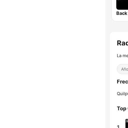
Rad
La me
Año
Frec
Quilp
Top
1