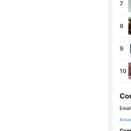
7
8
9
10
Co
Email
Actua
Comp