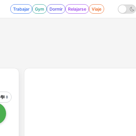
Trabajar
Gym
Dormir
Relajarse
Viaje
8