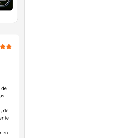
 de
as
s
, de
ente
n en