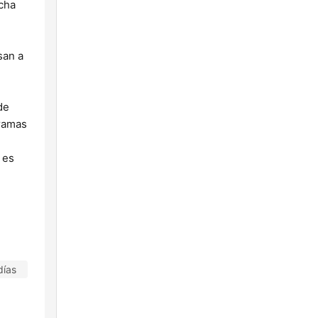
ncha
san a
de
gramas
 es
días