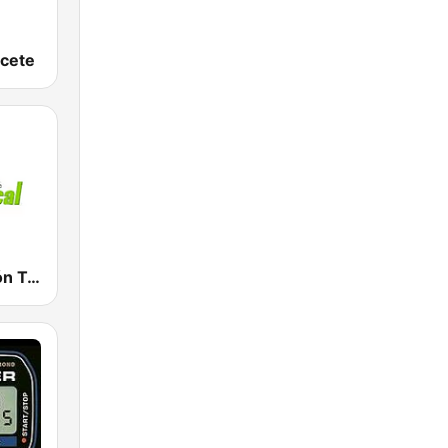
acete
Radio Corazón Tropical