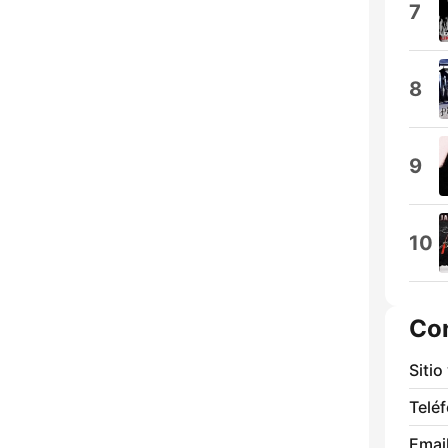
7
8
9
10
Co
Sitio
Telé
Email