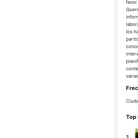
favor
Quere
infor
labor
los h
parti
conoc
inter
plani
conte
varia
Frec
Ciuda
Top
1