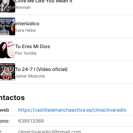
Love Me Like You Mean It
Rimmah
Interlúdico
Sara Hebe
Tu Eres Mi Dios
Flor Yuridia
Tu 24-7 l (Video oficial)
Jainer Moscote
ntactos
 web
https://castillalamanchaactiva.es/clmactivaradio
fono:
639513368
:
clmactivaradio1@gmail.com