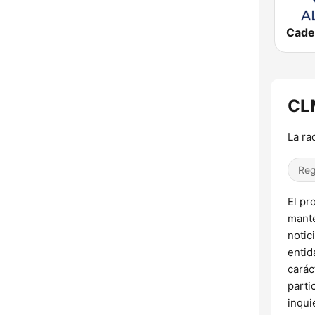
CLM
La ra
Reg
El pr
mante
notic
entid
carác
parti
inqui