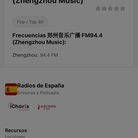
(Zhengzhou Music)
Pop / Top 40
Frecuencias 郑州音乐广播 FM94.4
(Zhengzhou Music):
Zhengzhou:
94.4 FM
Radios de España
Emisoras y Podcasts
Recursos
Locutores