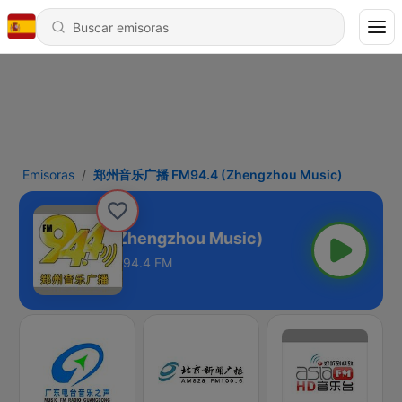
Emisoras
郑州音乐广播 FM94.4 (Zhengzhou Music)
播 FM94.4 (Zhengzhou Music)
94.4 FM