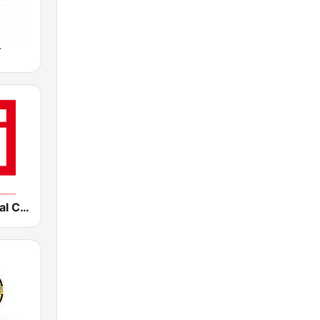
声
RFI Tradicional Chinese 華語