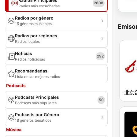
Radios Principales
2808
Radios más escuchadas
Radios por género
15 géneros musicales
Emisor
Radios por regiones
Radios locales
Noticias
292
Radios noticiosas
Recomendadas
Lista de las mejores radios
Podcasts
Podcasts Principales
50
Podcasts más populares
Podcasts por Género
18 géneros temáticos
Música