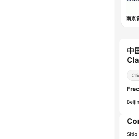
中国
Cla
Clá
Fre
Beiji
Co
Sitio