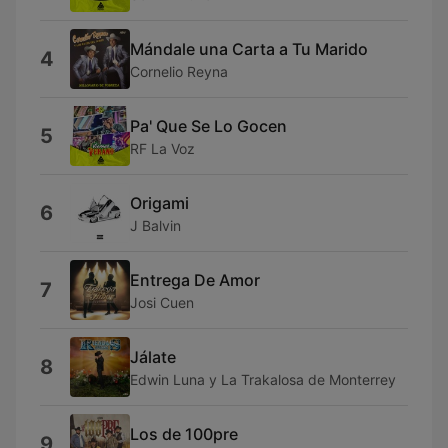
Mándale una Carta a Tu Marido
4
Cornelio Reyna
Pa' Que Se Lo Gocen
5
RF La Voz
Origami
6
J Balvin
Entrega De Amor
7
Josi Cuen
Jálate
8
Edwin Luna y La Trakalosa de Monterrey
Los de 100pre
9