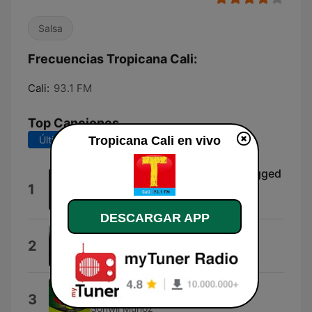
Salsa
Frecuencias Tropicana Cali:
Cali:
93.1 FM
Top Canciones
Tropicana Cali en vivo
Últimos 7 días
Últimos 30 días
Because the Night (MTV Unplugged
1
Version)
10,000 Maniacs
DESCARGAR APP
Epic Hope
2
Florews
El Violín
3
Sonwil Muñoz