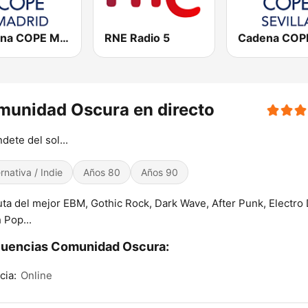
Cadena COPE Madrid
RNE Radio 5
unidad Oscura en directo
dete del sol...
ernativa / Indie
Años 80
Años 90
uta del mejor EBM, Gothic Rock, Dark Wave, After Punk, Electro 
 Pop...
cuencias Comunidad Oscura:
cia:
Online