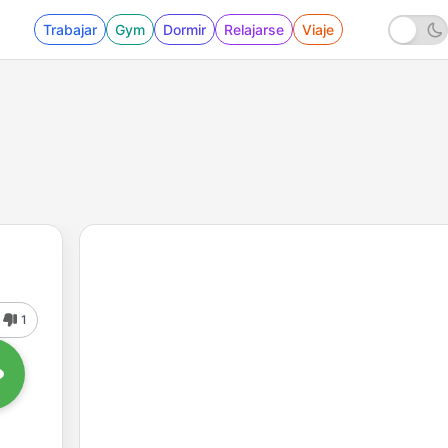
Trabajar
Gym
Dormir
Relajarse
Viaje
1