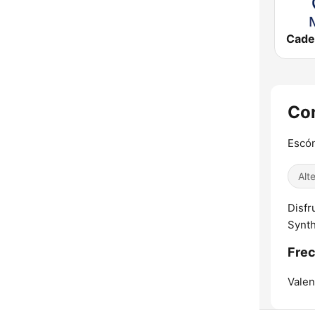
Com
Escón
Alt
Disfr
Synth
Fre
Valen