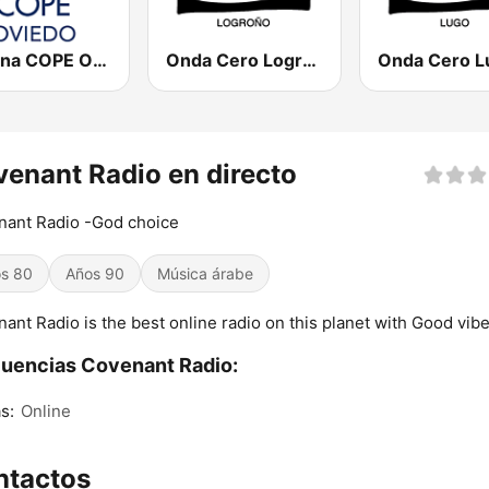
Cadena COPE Oviedo
Onda Cero Logroño
Onda Cero L
enant Radio en directo
nant Radio -God choice
s 80
Años 90
Música árabe
ant Radio is the best online radio on this planet with Good vib
uencias Covenant Radio:
s:
Online
ntactos