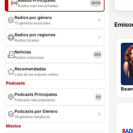
Radios Principales
2808
Radios más escuchadas
Radios por género
15 géneros musicales
Emisor
Radios por regiones
Radios locales
Noticias
292
Radios noticiosas
Recomendadas
Lista de las mejores radios
Podcasts
Bea
Podcasts Principales
50
Podcasts más populares
Podcasts por Género
18 géneros temáticos
Música