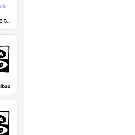
Cadena COPE Cantabria
ilbao