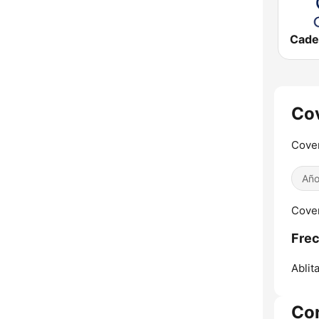
Cov
Cove
Año
Coven
Frec
Ablita
Co