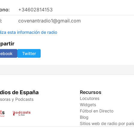
fono:
+34602814153
:
covenantradio1@gmail.com
liza esta información de radio
artir
cebook
Twitter
dios de España
Recursos
Locutores
soras y Podcasts
Widgets
Fútbol en Directo
Blog
Sitios web de radio por paí