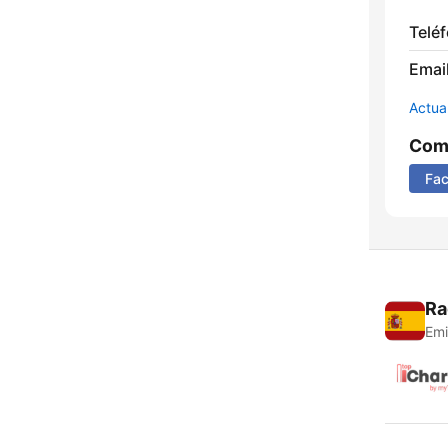
Telé
Email
Actua
Comp
Fa
Ra
Emi