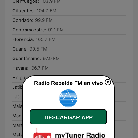
Cienfuegos:
103.9 FM
Cifuentes:
104.7 FM
Condado:
99.9 FM
Contramaestre:
91.1 FM
Florencia:
105.7 FM
Guane:
99.5 FM
Guantánamo:
97.9 FM
Havana:
96.7 FM
Holguín:
103.5 FM
Radio Rebelde FM en vivo
Jatibonico:
92.7 FM
Las Tunas:
99.1 FM
Maisí:
100.7 FM
Manguito:
107.9 FM
DESCARGAR APP
Martí:
100.3 FM
Matanzas:
92.1 FM