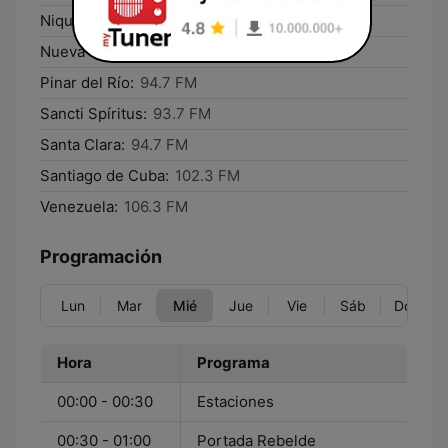
Niquero:
96.7 FM
Nueva Gerona:
105.7 FM
Pinar del Río:
94.7 FM
Sancti Spíritus:
93.7 FM
Santa Clara:
94.7 FM
Santiago de Cuba:
102.3 FM
Venezuela:
106.3 FM
Programación
Lun
Mar
Mié
Jue
Vie
Sáb
Dom
Hora
Programa
00:00 - 00:30
Estaciones
00:30 - 01:00
Portada Rebelde